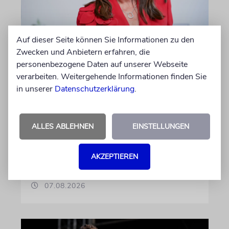
Auf dieser Seite können Sie Informationen zu den
BERLIN
Zwecken und Anbietern erfahren, die
Einsatz gegen Judenhass:
personenbezogene Daten auf unserer Webseite
Iris Berben erhält Deutschen
verarbeiten. Weitergehende Informationen finden Sie
Kulturpolitikpreis
in unserer
Datenschutzerklärung
.
Die Schauspielerin steht nicht nur vor der
Kamera, sondern engagiert sich auch
ALLES ABLEHNEN
EINSTELLUNGEN
ehrenamtlich. Der Deutsche Kulturrat würdigt
diese Leistung mit einem Preis. Igor Levit ist
Laudator
AKZEPTIEREN
07.08.2026