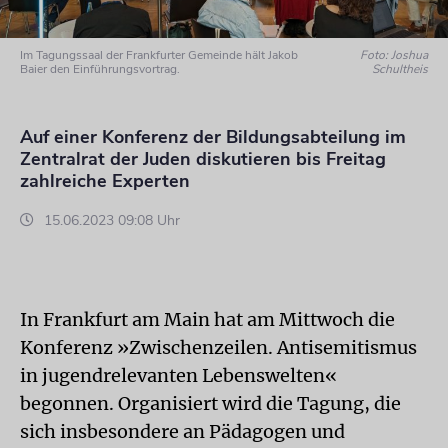
Im Tagungssaal der Frankfurter Gemeinde hält Jakob
Foto: Joshua
Baier den Einführungsvortrag.
Schultheis
Auf einer Konferenz der Bildungsabteilung im
Zentralrat der Juden diskutieren bis Freitag
zahlreiche Experten
15.06.2023 09:08 Uhr
In Frankfurt am Main hat am Mittwoch die
Konferenz »Zwischenzeilen. Antisemitismus
in jugendrelevanten Lebenswelten«
begonnen. Organisiert wird die Tagung, die
sich insbesondere an Pädagogen und