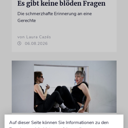
Es gibt keine blöden Fragen
Die schmerzhafte Erinnerung an eine
Gerechte
von Laura Cazés
06.08.2026
THEATER
Auf dieser Seite können Sie Informationen zu den