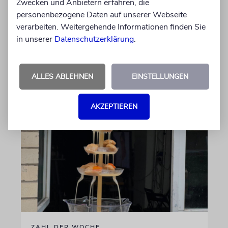
Zwecken und Anbietern erfahren, die
Abschied vom Ich
personenbezogene Daten auf unserer Webseite
Jossi Wieler bringt Peter Handkes Stück
verarbeiten. Weitergehende Informationen finden Sie
»Schnee von gestern, Schnee von morgen« bei
in unserer
Datenschutzerklärung
.
den Salzburger Festspielen zur Uraufführung
von Nicole Golombek
ALLES ABLEHNEN
EINSTELLUNGEN
06.08.2026
AKZEPTIEREN
ZAHL DER WOCHE