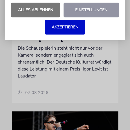
ALLES ABLEHNEN
EINSTELLUNGEN
BERLIN
Einsatz gegen Judenhass:
AKZEPTIEREN
Iris Berben erhält Deutschen
Kulturpolitikpreis
Die Schauspielerin steht nicht nur vor der
Kamera, sondern engagiert sich auch
ehrenamtlich. Der Deutsche Kulturrat würdigt
diese Leistung mit einem Preis. Igor Levit ist
Laudator
07.08.2026