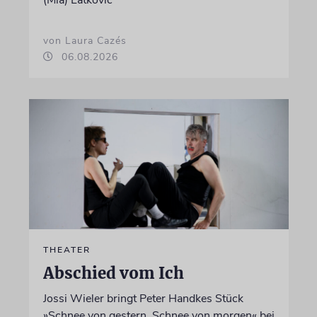
(Mia) Latković
von Laura Cazés
06.08.2026
THEATER
Abschied vom Ich
Jossi Wieler bringt Peter Handkes Stück
»Schnee von gestern, Schnee von morgen« bei