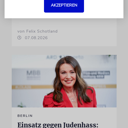
Programmdirektorin Andrea Schafarczyk
AKZEPTIEREN
gewandt. Wir dokumentieren das Schreiben
im Wortlaut
von Felix Schotland
07.08.2026
BERLIN
Einsatz gegen Judenhass: