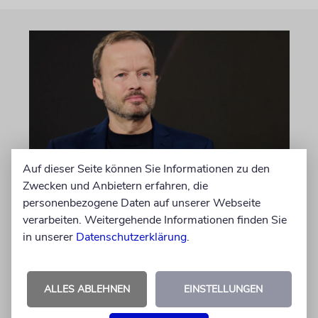
Auf dieser Seite können Sie Informationen zu den
MEINUNG
Zwecken und Anbietern erfahren, die
Wie Georg Restle die
personenbezogene Daten auf unserer Webseite
verarbeiten. Weitergehende Informationen finden Sie
Glaubwürdigkeit des ÖRR
in unserer
Datenschutzerklärung
.
untergräbt
Nach dem X-Post des Journalisten hat sich
Felix Schotland, Vorstand der Synagogen-
ALLES ABLEHNEN
EINSTELLUNGEN
Gemeinde Köln, an WDR-