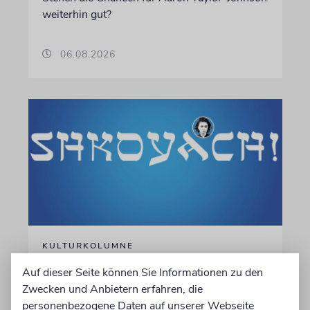
weiterhin gut?
06.08.2026
KULTURKOLUMNE
Es gibt keine blöden Fragen
Auf dieser Seite können Sie Informationen zu den
Zwecken und Anbietern erfahren, die
Die schmerzhafte Erinnerung an eine
personenbezogene Daten auf unserer Webseite