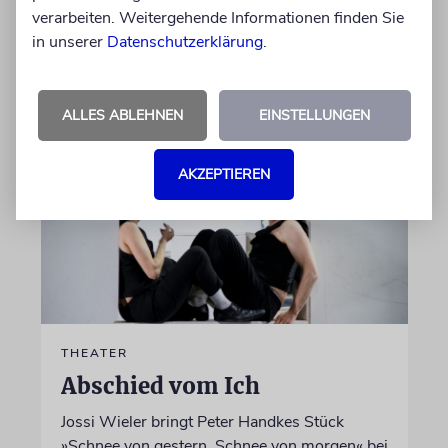
Gerechte
verarbeiten. Weitergehende Informationen finden Sie
in unserer
Datenschutzerklärung
.
von Laura Cazés
06.08.2026
ALLES ABLEHNEN
EINSTELLUNGEN
AKZEPTIEREN
THEATER
Abschied vom Ich
Jossi Wieler bringt Peter Handkes Stück
»Schnee von gestern, Schnee von morgen« bei