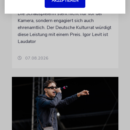
AKZEPTIEREN
Kulturpolitikpreis
Die Schauspielerin steht nicht nur vor der
Kamera, sondern engagiert sich auch
ehrenamtlich. Der Deutsche Kulturrat würdigt
diese Leistung mit einem Preis. Igor Levit ist
Laudator
07.08.2026