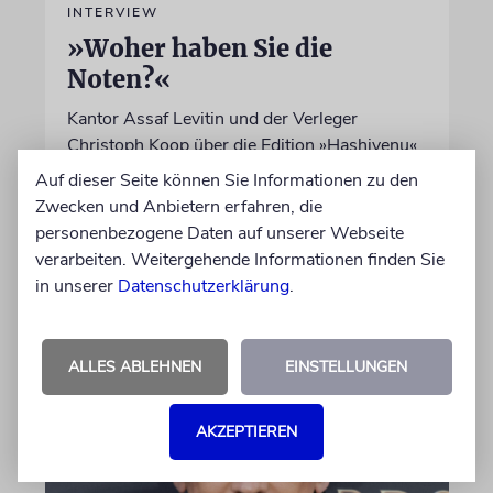
INTERVIEW
»Woher haben Sie die
Noten?«
Kantor Assaf Levitin und der Verleger
Christoph Koop über die Edition »Hashivenu«
von Kompositionen für die Synagoge – und
Auf dieser Seite können Sie Informationen zu den
das Interesse auch von nichtjüdischen Chören
Zwecken und Anbietern erfahren, die
an der Musik »Made in Germany«
personenbezogene Daten auf unserer Webseite
verarbeiten. Weitergehende Informationen finden Sie
in unserer
Datenschutzerklärung
.
von Christine Schmitt
10.08.2026
ALLES ABLEHNEN
EINSTELLUNGEN
AKZEPTIEREN