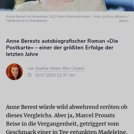
Anne Berest im November 2022 beim Internationalen
Foto: picture alliance /
Filmfestival in Marrakesch
abaca
Anne Berests autobiografischer Roman »Die
Postkarte« – einer der größten Erfolge der
letzten Jahre
von
Sophie Albers Ben Chamo
15.07.2023 22:37 Uhr
Anne Berest würde wild abwehrend erröten ob
dieses Vergleichs. Aber ja, Marcel Prousts
Reise in die Vergangenheit, getriggert vom
Geschmack einer in Tee getunkten Madeleine,