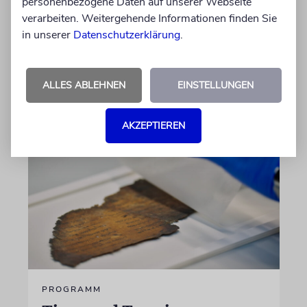
personenbezogene Daten auf unserer Webseite
ZAHL DER WOCHE
verarbeiten. Weitergehende Informationen finden Sie
4 Etagen
in unserer
Datenschutzerklärung
.
Fun Facts und Wissenswertes
ALLES ABLEHNEN
EINSTELLUNGEN
05.08.2026
AKZEPTIEREN
PROGRAMM