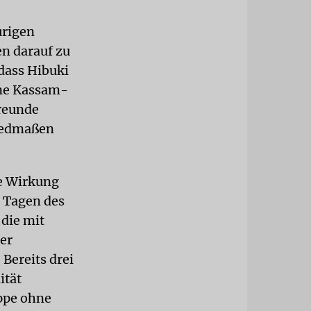
urigen
en darauf zu
dass Hibuki
ine Kassam-
Freunde
liedmaßen
e Wirkung
i Tagen des
die mit
er
Bereits drei
ität
uppe ohne