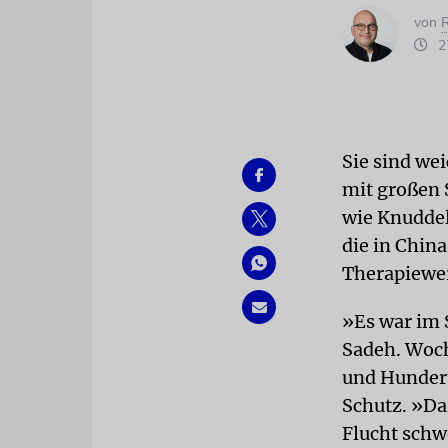
von
R
27
Sie sind we
mit großen 
wie Knuddel
die in China
Therapiewer
»Es war im 
Sadeh. Woch
und Hundert
Schutz. »Da
Flucht schw