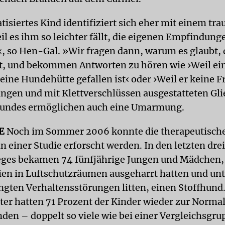
isiertes Kind identifiziert sich eher mit einem tra
eil es ihm so leichter fällt, die eigenen Empfindung
«, so Hen-Gal. »Wir fragen dann, warum es glaubt, 
ist, und bekommen Antworten zu hören wie ›Weil e
seine Hundehütte gefallen ist‹ oder ›Weil er keine 
langen und mit Klettverschlüssen ausgestatteten G
hundes ermöglichen auch eine Umarmung.
E
Noch im Sommer 2006 konnte die therapeutisch
n einer Studie erforscht werden. In den letzten dre
ges bekamen 74 fünfjährige Jungen und Mädchen, 
ien in Luftschutzräumen ausgeharrt hatten und unt
gten Verhaltensstörungen litten, einen Stoffhund. 
er hatten 71 Prozent der Kinder wieder zur Normal
den – doppelt so viele wie bei einer Vergleichsgr