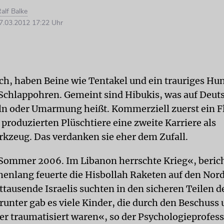
alf Balke
.03.2012 17:22 Uhr
ich, haben Beine wie Tentakel und ein trauriges Hu
Schlappohren. Gemeint sind Hibukis, was auf Deuts
n oder Umarmung heißt. Kommerziell zuerst ein Fl
 produzierten Plüschtiere eine zweite Karriere als
kzeug. Das verdanken sie eher dem Zufall.
Sommer 2006. Im Libanon herrschte Krieg«, berich
enlang feuerte die Hisbollah Raketen auf den Nord
tausende Israelis suchten in den sicheren Teilen d
runter gab es viele Kinder, die durch den Beschuss 
er traumatisiert waren«, so der Psychologieprofess