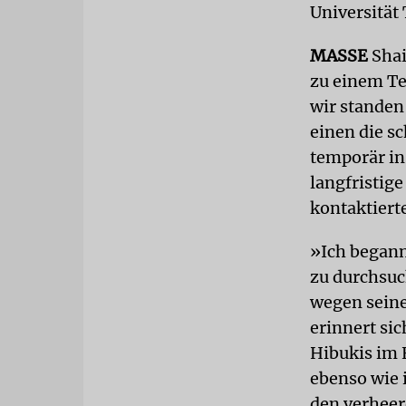
Universität 
MASSE
Shai
zu einem Te
wir stande
einen die s
temporär in
langfristig
kontaktierte
»Ich begann
zu durchsuc
wegen seine
erinnert sic
Hibukis im 
ebenso wie
den verhee