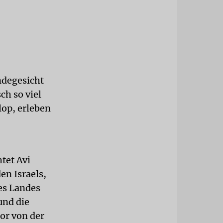
ndegesicht
ch so viel
op, erleben
tet Avi
en Israels,
es Landes
und die
or von der