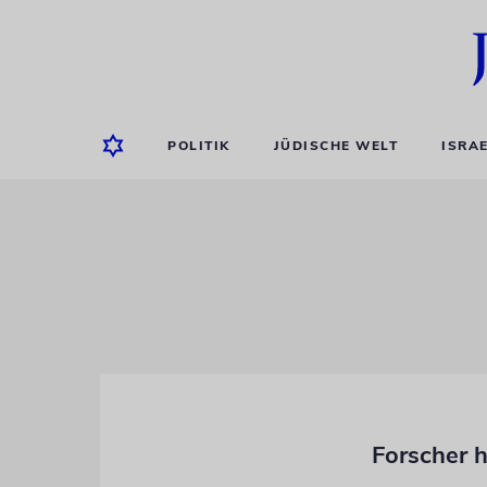
POLITIK
JÜDISCHE WELT
ISRA
Forscher h