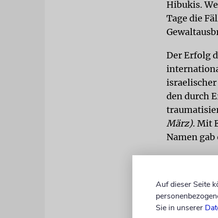
Hibukis. We
Tage die Fä
Gewaltausb
Der Erfolg 
internation
israelische
den durch E
traumatisie
März)
. Mit
Namen gab e
Denn Hibukis
Plüschtiere
Auf dieser Seite 
beliebten Ut
personenbezogene 
Sie in unserer
Dat