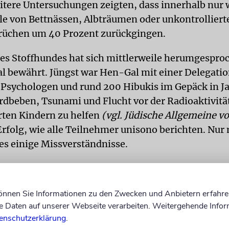
itere Untersuchungen zeigten, dass innerhalb nur
lle von Bettnässen, Albträumen oder unkontrolliert
rüchen um 40 Prozent zurückgingen.
des Stoffhundes hat sich mittlerweile herumgespro
al bewährt. Jüngst war Hen-Gal mit einer Delegati
r Psychologen und rund 200 Hibukis im Gepäck in J
rdbeben, Tsunami und Flucht vor der Radioaktivitä
rten Kindern zu helfen
(vgl. Jüdische Allgemeine v
 Erfolg, wie alle Teilnehmer unisono berichten. Nur
s einige Missverständnisse.
 gibt es auch in Japan. Bloß handelt es sich dabei 
, sondern um eine Stechwaffe aus der Edo-Epoche
können Sie Informationen zu den Zwecken und Anbietern erfahre
ensil der Geishas, das primär der Selbstverteidigun
Daten auf unserer Webseite verarbeiten. Weitergehende Infor
enschutzerklärung
.