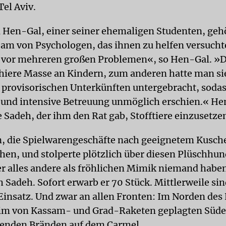
Tel Aviv.
 Hen-Gal, einer seiner ehemaligen Studenten, geh
am von Psychologen, das ihnen zu helfen versucht
n vor mehreren großen Problemen«, so Hen-Gal. »
chiere Masse an Kindern, zum anderen hatte man si
 provisorischen Unterkünften untergebracht, sodas
e und intensive Betreuung unmöglich erschien.« H
 Sadeh, der ihm den Rat gab, Stofftiere einzusetze
, die Spielwarengeschäfte nach geeignetem Kusch
hen, und stolperte plötzlich über diesen Plüschhun
r alles andere als fröhlichen Mimik niemand haben
h Sadeh. Sofort erwarb er 70 Stück. Mittlerweile si
Einsatz. Und zwar an allen Fronten: Im Norden des
 im von Kassam- und Grad-Raketen geplagten Süde
renden Bränden auf dem Carmel.