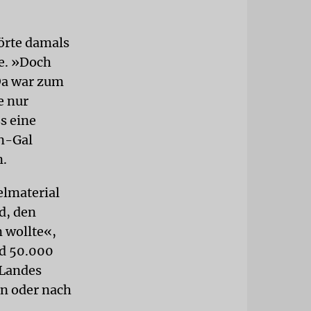
örte damals
e. »Doch
Da war zum
e nur
s eine
en-Gal
n.
elmaterial
d, den
 wollte«,
nd 50.000
 Landes
n oder nach