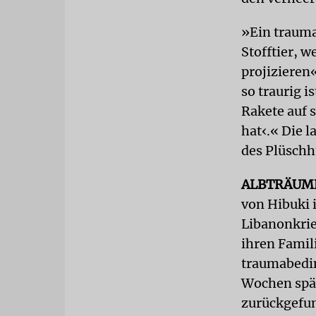
»Ein traumat
Stofftier, w
projizieren
so traurig 
Rakete auf 
hat‹.« Die 
des Plüsch
ALBTRÄUM
von Hibuki i
Libanonkrie
ihren Famil
traumabedin
Wochen spät
zurückgefun