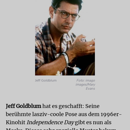
Jeff Goldblum
Foto: imago
images/Mary
Evans
Jeff Goldblum
hat es geschafft: Seine
berühmte lasziv-coole Pose aus dem 1996er-
Kinohit
Independence Day
gibt es nun als