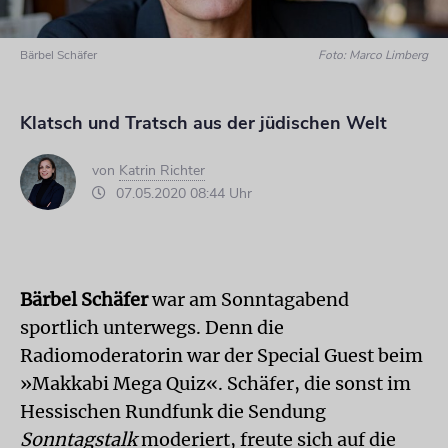
Bärbel Schäfer
Foto: Marco Limberg
Klatsch und Tratsch aus der jüdischen Welt
von
Katrin Richter
07.05.2020 08:44 Uhr
Bärbel Schäfer
war am Sonntagabend
sportlich unterwegs. Denn die
Radiomoderatorin war der Special Guest beim
»Makkabi Mega Quiz«. Schäfer, die sonst im
Hessischen Rundfunk die Sendung
Sonntagstalk
moderiert, freute sich auf die