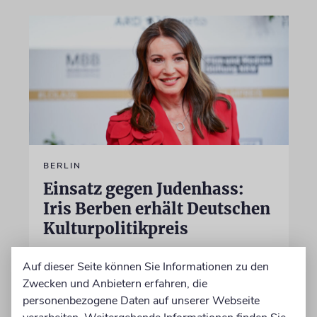
BERLIN
Einsatz gegen Judenhass:
Iris Berben erhält Deutschen
Kulturpolitikpreis
Die Schauspielerin steht nicht nur vor der
Auf dieser Seite können Sie Informationen zu den
Kamera, sondern engagiert sich auch
Zwecken und Anbietern erfahren, die
ehrenamtlich. Der Deutsche Kulturrat würdigt
personenbezogene Daten auf unserer Webseite
diese Leistung mit einem Preis. Igor Levit ist