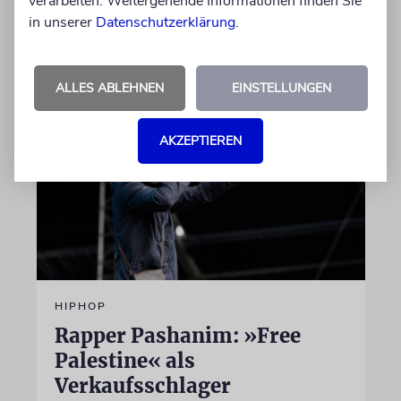
verarbeiten. Weitergehende Informationen finden Sie
Laudator
in unserer
Datenschutzerklärung
.
07.08.2026
ALLES ABLEHNEN
EINSTELLUNGEN
AKZEPTIEREN
HIPHOP
Rapper Pashanim: »Free
Palestine« als
Verkaufsschlager