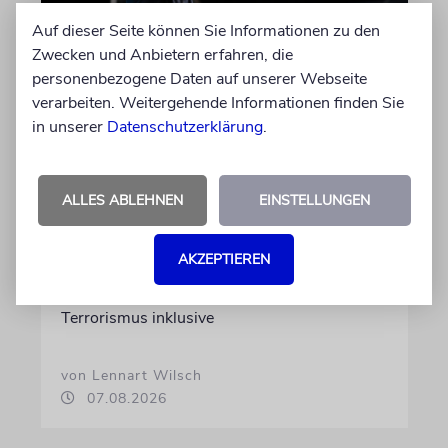
Auf dieser Seite können Sie Informationen zu den
Zwecken und Anbietern erfahren, die
personenbezogene Daten auf unserer Webseite
HIPHOP
verarbeiten. Weitergehende Informationen finden Sie
in unserer
Datenschutzerklärung
.
Rapper Pashanim: »Free
Palestine« als
Verkaufsschlager
ALLES ABLEHNEN
EINSTELLUNGEN
Auf seinem neuen Album »Lounge Musik«
rappt der Berliner Musiker Pashanim
AKZEPTIEREN
wiederholt über den Israel-Palästina-Konflikt –
Kokettieren mit dem palästinensischen
Terrorismus inklusive
von Lennart Wilsch
07.08.2026