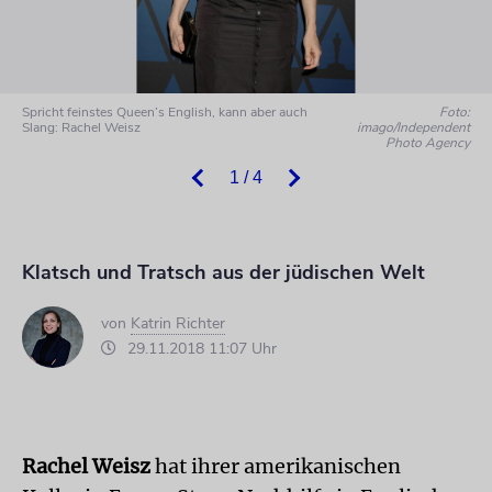
Spricht feinstes Queen’s English, kann aber auch
Foto:
Slang: Rachel Weisz
imago/Independent
Photo Agency
1 / 4
Klatsch und Tratsch aus der jüdischen Welt
von
Katrin Richter
29.11.2018 11:07 Uhr
Rachel Weisz
hat ihrer amerikanischen