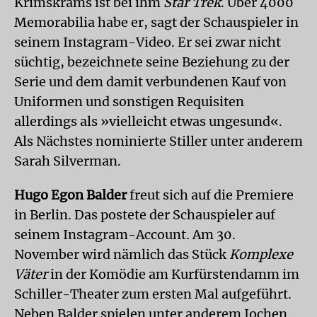
Krimskrams ist bei ihm
Star Trek
. Über 4000
Memorabilia habe er, sagt der Schauspieler in
seinem Instagram-Video. Er sei zwar nicht
süchtig, bezeichnete seine Beziehung zu der
Serie und dem damit verbundenen Kauf von
Uniformen und sonstigen Requisiten
allerdings als »vielleicht etwas ungesund«.
Als Nächstes nominierte Stiller unter anderem
Sarah Silverman.
Hugo Egon Balder
freut sich auf die Premiere
in Berlin. Das postete der Schauspieler auf
seinem Instagram-Account. Am 30.
November wird nämlich das Stück
Komplexe
Väter
in der Komödie am Kurfürstendamm im
Schiller-Theater zum ersten Mal aufgeführt.
Neben Balder spielen unter anderem Jochen