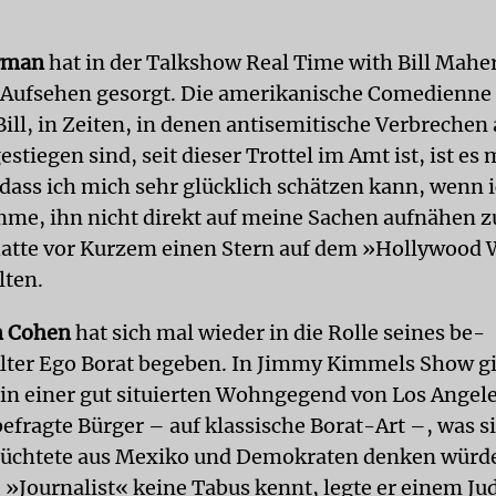
erman
hat in der Talkshow Real Time with Bill Maher
 Aufsehen gesorgt. Die amerikanische Comedienne 
ill, in Zeiten, in denen antisemitische Verbrechen 
stiegen sind, seit dieser Trottel im Amt ist, ist es 
dass ich mich sehr glücklich schätzen kann, wenn 
me, ihn nicht direkt auf meine Sachen aufnähen 
atte vor Kurzem einen Stern auf dem »Hollywood 
lten.
n Cohen
hat sich mal wieder in die Rolle seines be-
lter Ego Borat begeben. In Jimmy Kimmels Show g
 in einer gut situierten Wohngegend von Los Angel
efragte Bürger – auf klassische Borat-Art –, was s
lüchtete aus Mexiko und Demokraten denken würde
 »Journalist« keine Tabus kennt, legte er einem Jud