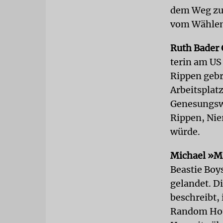
dem Weg zur
vom Wählen 
Ruth Bader 
terin am US
Rippen gebr
Arbeitsplat
Genesungswü
Rippen, Nie
würde.
Michael »M
Beastie Boy
gelandet. D
beschreibt,
Random Hous