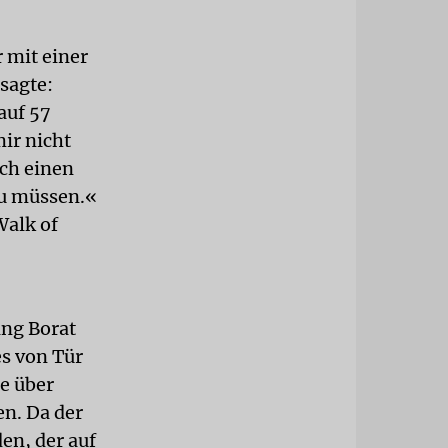
 mit einer
sagte:
auf 57
mir nicht
ich einen
zu müssen.«
Walk of
ing Borat
es von Tür
ie über
n. Da der
en, der auf