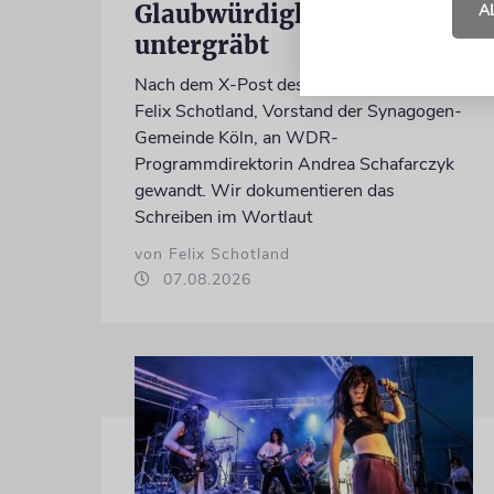
Glaubwürdigkeit des ÖRR
A
untergräbt
Nach dem X-Post des Journalisten hat sich
Felix Schotland, Vorstand der Synagogen-
Gemeinde Köln, an WDR-
Programmdirektorin Andrea Schafarczyk
gewandt. Wir dokumentieren das
Schreiben im Wortlaut
von Felix Schotland
07.08.2026