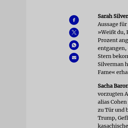
Sarah Silv
Aussage für
»Weißt du, B
Prozent ange
entgangen, 
Stern bekom
Silverman h
Fame« erha
Sacha Baro
vorzugten A
alias Cohen
zu Tür und b
Trump, Gef
kasachische