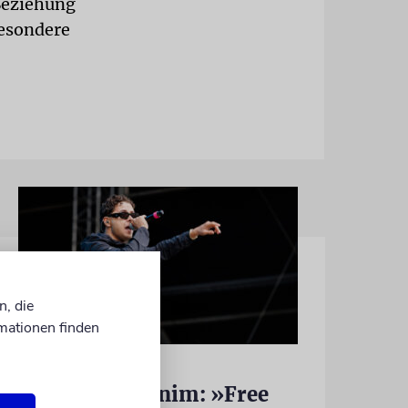
Beziehung
besondere
n, die
mationen finden
HIPHOP
Rapper Pashanim: »Free