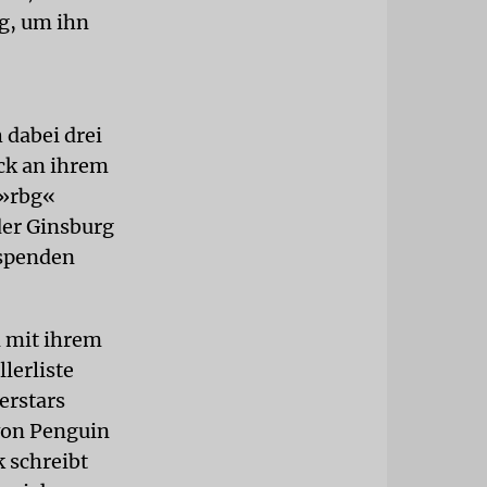
g, um ihn
 dabei drei
ück an ihrem
 »rbg«
der Ginsburg
 spenden
 mit ihrem
lerliste
erstars
 von Penguin
 schreibt