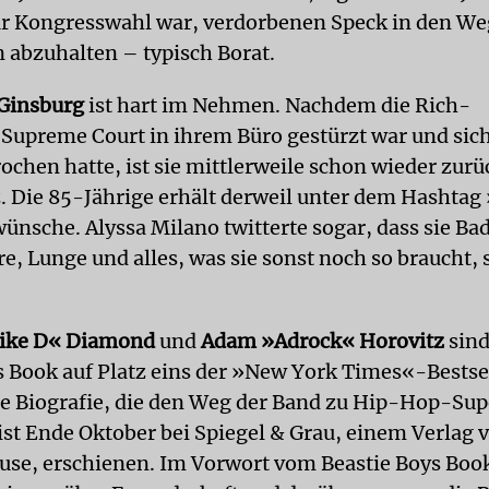
 Kongresswahl war, verdorbenen Speck in den We
abzuhalten – typisch Borat.
Ginsburg
ist hart im Nehmen. Nachdem die Rich-
 Supreme Court in ihrem Büro gestürzt war und sich
ochen hatte, ist sie mittlerweile schon wieder zur
z. Die 85-Jährige erhält derweil unter dem Hashtag
nsche. Alyssa Milano twitterte sogar, dass sie Ba
re, Lunge und alles, was sie sonst noch so braucht,
ike D« Diamond
und
Adam »Adrock« Horovitz
sind
s Book auf Platz eins der »New York Times«-Bestsel
ie Biografie, die den Weg der Band zu Hip-Hop-Sup
 ist Ende Oktober bei Spiegel & Grau, einem Verlag
e, erschienen. Im Vorwort vom Beastie Boys Book