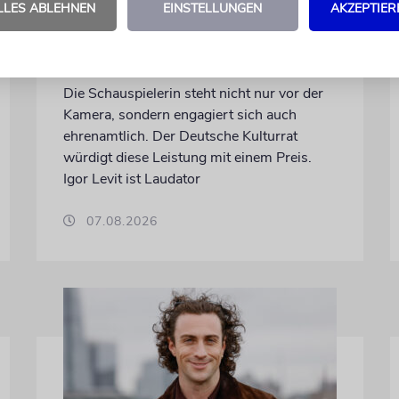
Iris Berben erhält
LLES ABLEHNEN
EINSTELLUNGEN
AKZEPTIER
Deutschen
Kulturpolitikpreis
Die Schauspielerin steht nicht nur vor der
Kamera, sondern engagiert sich auch
ehrenamtlich. Der Deutsche Kulturrat
würdigt diese Leistung mit einem Preis.
Igor Levit ist Laudator
07.08.2026