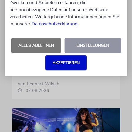
Zwecken und Anbietern erfahren, die
HIPHOP
personenbezogene Daten auf unserer Webseite
Rapper Pashanim: »Free
verarbeiten. Weitergehende Informationen finden Sie
Palestine« als
in unserer
Datenschutzerklärung
.
Verkaufsschlager
Auf seinem neuen Album »Lounge Musik«
rappt der Berliner Musiker Pashanim
ALLES ABLEHNEN
EINSTELLUNGEN
wiederholt über den Israel-Palästina-Konflikt –
Kokettieren mit dem palästinensischen
AKZEPTIEREN
Terrorismus inklusive
von Lennart Wilsch
07.08.2026