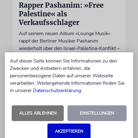
Rapper Pashanim: »Free
Palestine« als
Verkaufsschlager
Auf seinem neuen Album »Lounge Musik«
rappt der Berliner Musiker Pashanim
wiederholt über den Israel-Palästina-Konflikt –
Kokettieren mit dem palästinensischen
Auf dieser Seite können Sie Informationen zu den
Terrorismus inklusive
Zwecken und Anbietern erfahren, die
personenbezogene Daten auf unserer Webseite
von Lennart Wilsch
verarbeiten. Weitergehende Informationen finden Sie
07.08.2026
in unserer
Datenschutzerklärung
.
ALLES ABLEHNEN
EINSTELLUNGEN
AKZEPTIEREN