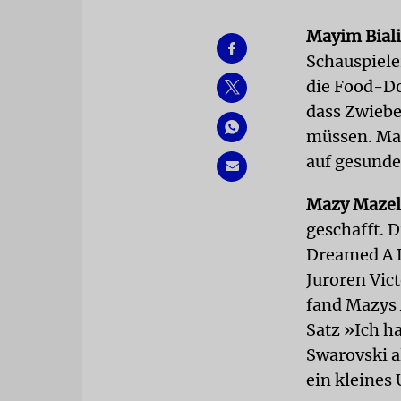
Mayim Bial
Schauspiele
die Food-D
dass Zwiebe
müssen. Man
auf gesunde
Mazy Mazel
geschafft. 
Dreamed A 
Juroren Vic
fand Mazys 
Satz »Ich h
Swarovski a
ein kleines