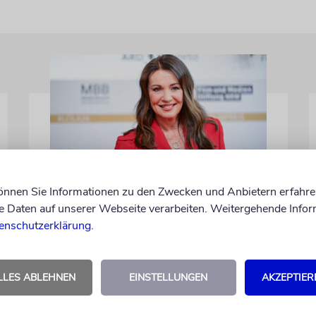
können Sie Informationen zu den Zwecken und Anbietern erfahre
BERLIN
Daten auf unserer Webseite verarbeiten. Weitergehende Infor
Einsatz gegen Judenhass:
enschutzerklärung
.
Iris Berben erhält
Deutschen
Kulturpolitikpreis
LLES ABLEHNEN
EINSTELLUNGEN
AKZEPTIER
Die Schauspielerin steht nicht nur vor der