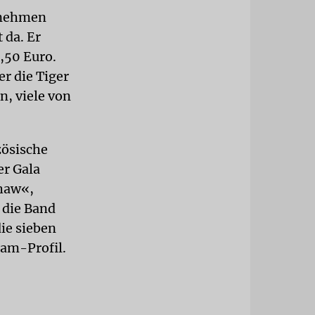
ornehmen
 da. Er
,50 Euro.
er die Tiger
n, viele von
zösische
er Gala
ahaw«,
 die Band
ie sieben
ram-Profil.