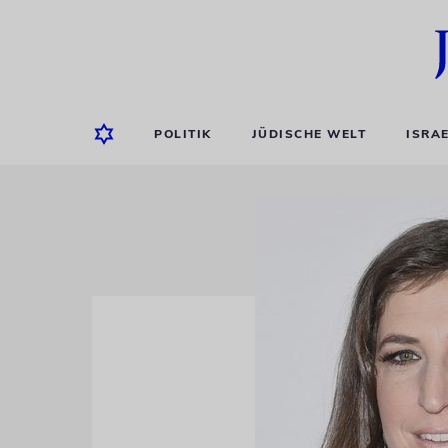
POLITIK
JÜDISCHE WELT
ISRA