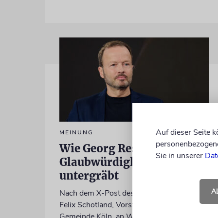
Auf dieser Seite 
MEINUNG
personenbezogene 
Wie Georg Restle die
Sie in unserer
Dat
Glaubwürdigkeit des ÖRR
untergräbt
A
Nach dem X-Post des Journalisten hat sich
Felix Schotland, Vorstand der Synagogen-
Gemeinde Köln, an WDR-