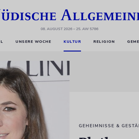
08. AUGUST 2026
– 25. AW 5786
EL
UNSERE WOCHE
KULTUR
RELIGION
GEME
GEHEIMNISSE & GEST