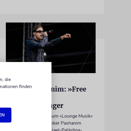
n, die
HIPHOP
mationen finden
Rapper Pashanim: »Free
Palestine« als
Verkaufsschlager
EN
Auf seinem neuen Album »Lounge Musik«
rappt der Berliner Musiker Pashanim
wiederholt über den Israel-Palästina-