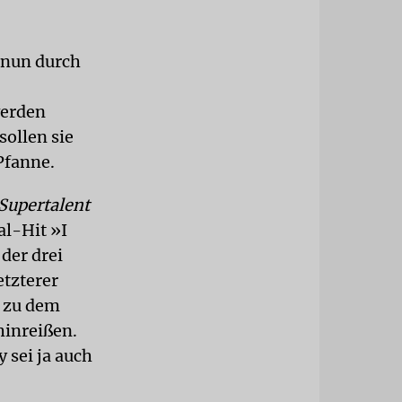
 nun durch
werden
ollen sie
Pfanne.
Supertalent
al-Hit »I
der drei
etzterer
h zu dem
hinreißen.
 sei ja auch