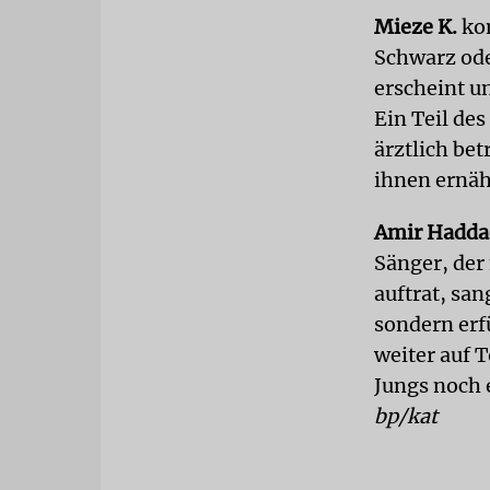
Mieze K.
kom
Schwarz ode
erscheint u
Ein Teil des
ärztlich bet
ihnen ernäh
Amir Hadda
Sänger, der
auftrat, sa
sondern erf
weiter auf 
Jungs noch 
bp/kat