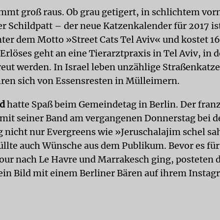
mt groß raus. Ob grau getigert, in schlichtem v
r Schildpatt – der neue Katzenkalender für 2017 ist
nter dem Motto »Street Cats Tel Aviv« und kostet 16
 Erlöses geht an eine Tierarztpraxis in Tel Aviv, in d
reut werden. In Israel leben unzählige Straßenkatze
ren sich von Essensresten in Mülleimern.
d
hatte Spaß beim Gemeindetag in Berlin. Der fran
 mit seiner Band am vergangenen Donnerstag bei d
ng nicht nur Evergreens wie »Jeruschalajim schel s
üllte auch Wünsche aus dem Publikum. Bevor es für
Tour nach Le Havre und Marrakesch ging, posteten d
ein Bild mit einem Berliner Bären auf ihrem Instag