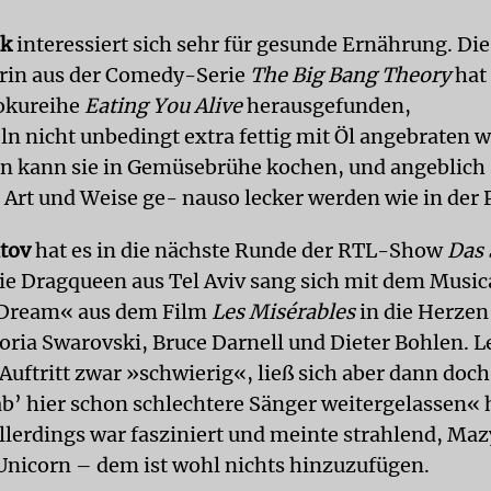
ik
interessiert sich sehr für gesunde Ernährung. Die
rin aus der Comedy-Serie
The Big Bang Theory
hat
okureihe
Eating You Alive
herausgefunden,
ln nicht unbedingt extra fettig mit Öl angebraten 
 kann sie in Gemüsebrühe kochen, und angeblich s
 Art und Weise ge- nauso lecker werden wie in der 
tov
hat es in die nächste Runde der RTL-Show
Das 
Die Dragqueen aus Tel Aviv sang sich mit dem Music
Dream« aus dem Film
Les Misérables
in die Herzen 
toria Swarovski, Bruce Darnell und Dieter Bohlen. L
Auftritt zwar »schwierig«, ließ sich aber dann doc
ab’ hier schon schlechtere Sänger weitergelassen« 
llerdings war fasziniert und meinte strahlend, Mazy
 Unicorn – dem ist wohl nichts hinzuzufügen.