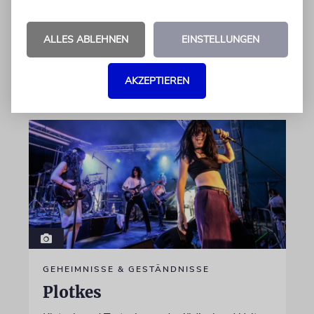
Kokettieren mit dem palästinensischen
Terrorismus inklusive
ALLES ABLEHNEN
EINSTELLUNGEN
von Lennart Wilsch
07.08.2026
AKZEPTIEREN
GEHEIMNISSE & GESTÄNDNISSE
Plotkes