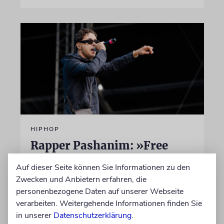
HIPHOP
Rapper Pashanim: »Free
Palestine« als
Auf dieser Seite können Sie Informationen zu den
Verkaufsschlager
Zwecken und Anbietern erfahren, die
personenbezogene Daten auf unserer Webseite
Auf seinem neuen Album »Lounge Musik«
verarbeiten. Weitergehende Informationen finden Sie
rappt der Berliner Musiker Pashanim
in unserer
wiederholt über den Israel-Palästina-Konflikt –
Datenschutzerklärung
.