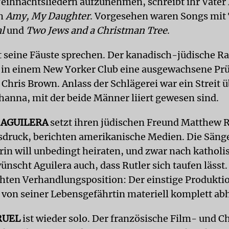
eihnachtsliedern aufzunehmen, schreibt ihr Vater 
ch
Amy, My Daughter
. Vorgesehen waren Songs mit 
al
und
Two Jews and a Christman Tree
.
t seine Fäuste sprechen. Der kanadisch-jüdische R
ch in einem New Yorker Club eine ausgewachsene Prü
Chris Brown. Anlass der Schlägerei war ein Streit ü
hanna, mit der beide Männer liiert gewesen sind.
 AGUILERA
setzt ihren jüdischen Freund Matthew R
druck, berichten amerikanische Medien. Die Säng
rin will unbedingt heiraten, und zwar nach katholi
nscht Aguilera auch, dass Rutler sich taufen lässt. 
chten Verhandlungsposition: Der einstige Produkti
st von seiner Lebensgefährtin materiell komplett ab
RUEL
ist wieder solo. Der französische Film- und 