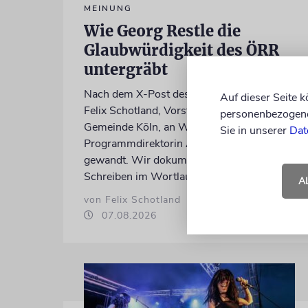
MEINUNG
Wie Georg Restle die
Glaubwürdigkeit des ÖRR
untergräbt
Nach dem X-Post des Journalisten hat sich
Auf dieser Seite 
Felix Schotland, Vorstand der Synagogen-
personenbezogene 
Gemeinde Köln, an WDR-
Sie in unserer
Dat
Programmdirektorin Andrea Schafarczyk
gewandt. Wir dokumentieren das
Schreiben im Wortlaut
A
von Felix Schotland
07.08.2026