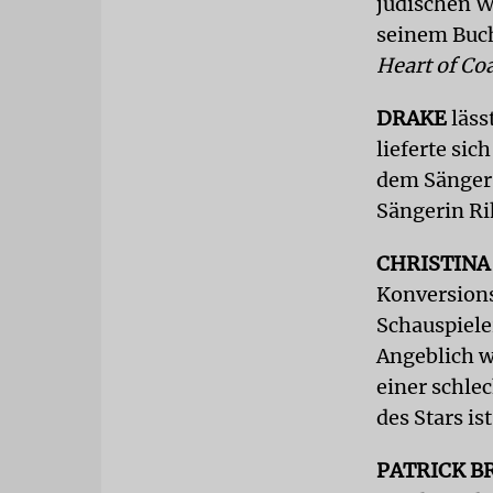
jüdischen W
seinem Bu
Heart of Co
DRAKE
läss
lieferte si
dem Sänger 
Sängerin Ri
CHRISTINA
Konversions
Schauspiele
Angeblich wü
einer schle
des Stars i
PATRICK B