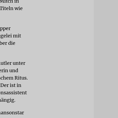
Mitch in
Titeln wie
apper
gelei mit
ber die
utler unter
erin und
schem Ritus.
Der ist in
onsassistent
hängig.
Chansonstar