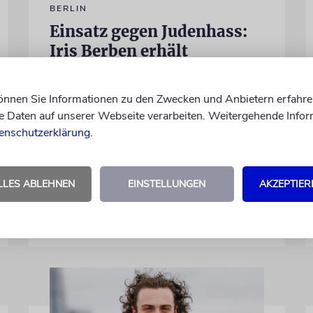
BERLIN
Einsatz gegen Judenhass:
Iris Berben erhält
Deutschen
Kulturpolitikpreis
können Sie Informationen zu den Zwecken und Anbietern erfahre
Die Schauspielerin steht nicht nur vor der
Daten auf unserer Webseite verarbeiten. Weitergehende Infor
Kamera, sondern engagiert sich auch
enschutzerklärung
.
ehrenamtlich. Der Deutsche Kulturrat
würdigt diese Leistung mit einem Preis.
Igor Levit ist Laudator
LLES ABLEHNEN
EINSTELLUNGEN
AKZEPTIER
07.08.2026