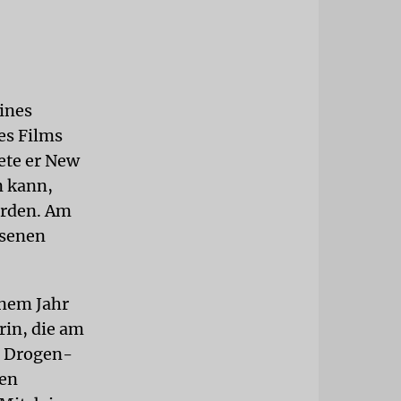
eines
es Films
ete er New
n kann,
erden. Am
hsenen
inem Jahr
rin, die am
en Drogen-
nen