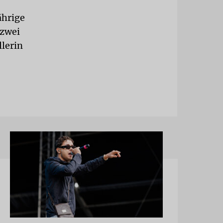
ährige
 zwei
llerin