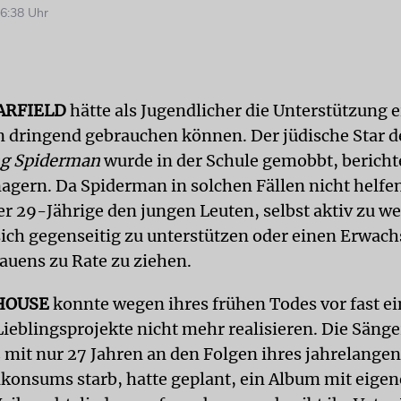
6:38 Uhr
ARFIELD
hätte als Jugendlicher die Unterstützung 
 dringend gebrauchen können. Der jüdische Star d
g Spiderman
wurde in der Schule gemobbt, bericht
agern. Da Spiderman in solchen Fällen nicht helfe
er 29-Jährige den jungen Leuten, selbst aktiv zu w
 sich gegenseitig zu unterstützen oder einen Erwac
rauens zu Rate zu ziehen.
HOUSE
konnte wegen ihres frühen Todes vor fast e
Lieblingsprojekte nicht mehr realisieren. Die Sänge
12 mit nur 27 Jahren an den Folgen ihres jahrelang
konsums starb, hatte geplant, ein Album mit eige