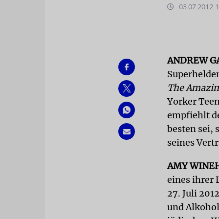
03.07.2012 1
ANDREW G
Superhelden
The Amazin
Yorker Teen
empfiehlt d
besten sei,
seines Vert
AMY WINE
eines ihrer 
27. Juli 20
und Alkohol