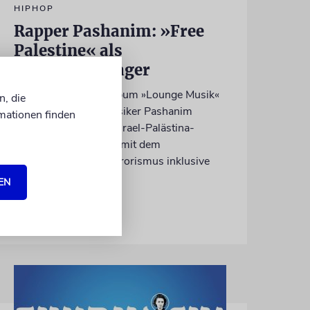
HIPHOP
Rapper Pashanim: »Free
Palestine« als
Verkaufsschlager
Auf seinem neuen Album »Lounge Musik«
n, die
rappt der Berliner Musiker Pashanim
mationen finden
wiederholt über den Israel-Palästina-
Konflikt – Kokettieren mit dem
palästinensischen Terrorismus inklusive
EN
von Lennart Wilsch
07.08.2026