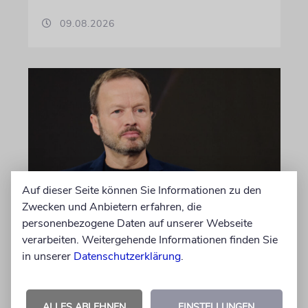
09.08.2026
Auf dieser Seite können Sie Informationen zu den
Zwecken und Anbietern erfahren, die
MEINUNG
personenbezogene Daten auf unserer Webseite
Wie Georg Restle die
verarbeiten. Weitergehende Informationen finden Sie
Glaubwürdigkeit des ÖRR
in unserer
Datenschutzerklärung
.
untergräbt
Nach dem X-Post des Journalisten hat sich
ALLES ABLEHNEN
EINSTELLUNGEN