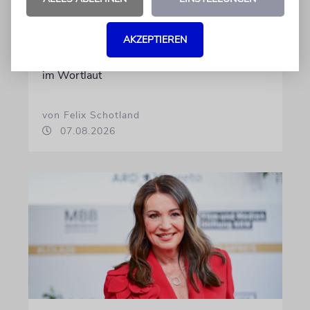
Felix Schotland, Vorstand der Synagogen-
Gemeinde Köln, an WDR-
AKZEPTIEREN
Programmdirektorin Andrea Schafarczyk
gewandt. Wir dokumentieren das Schreiben
im Wortlaut
von Felix Schotland
07.08.2026