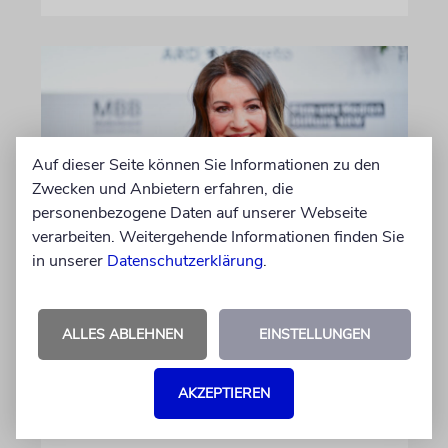
Auf dieser Seite können Sie Informationen zu den
Zwecken und Anbietern erfahren, die
personenbezogene Daten auf unserer Webseite
verarbeiten. Weitergehende Informationen finden Sie
in unserer
Datenschutzerklärung
.
BERLIN
Einsatz gegen Judenhass:
Iris Berben erhält Deutschen
ALLES ABLEHNEN
EINSTELLUNGEN
Kulturpolitikpreis
Die Schauspielerin steht nicht nur vor der
AKZEPTIEREN
Kamera, sondern engagiert sich auch
ehrenamtlich. Der Deutsche Kulturrat würdigt