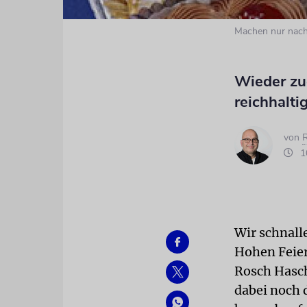
Machen nur nach
Wieder zu
reichhalti
von
R
10
Wir schnall
Hohen Feier
Rosch Hasch
dabei noch 