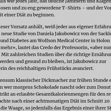
lls wie jedes Jahr, das übliche Jammern und Klage
osen und zu eng gewordene T-Shirts – und der Vor
it einer Diät zu beginnen.
ieser Vorsatz anhält, weiß jeder aus eigener Erfahr
neue Studie von Daniela Jakubowicz von der Sackl
 und Diabetes am Wolfson Medical Center in Holon
t mehr», lautet das Credo der Professorin, «aber nu
 Mit zahlreichen Studien über die richtige Ernähr
werden und gesund zu bleiben, ist Jakubowicz zur
rin des reichhaltigen Frühstücks avanciert.
onsum klassischer Dickmacher zur frühen Stunde 
nn wer morgens Schokolade nascht oder zum Donut g
strikt an erlaubte Gesamtkalorienmengen für den re
rachte nach einer achtmonatigen Diät im Schnitt 20 
die Waage, so jedenfalls das Ergebnis einer ihrer S