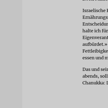
Israelische
Ernährungsw
Entscheidun
halte ich fü
Eigenverant
aufbürdet.»
Fettleibigk
essen und m
Das und sei
abends, sol
Chanukka: L