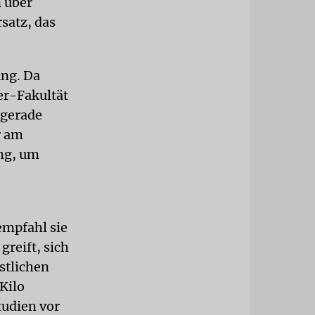
n über
satz, das
ung. Da
er-Fakultät
 gerade
r am
ung, um
empfahl sie
reift, sich
stlichen
Kilo
tudien vor