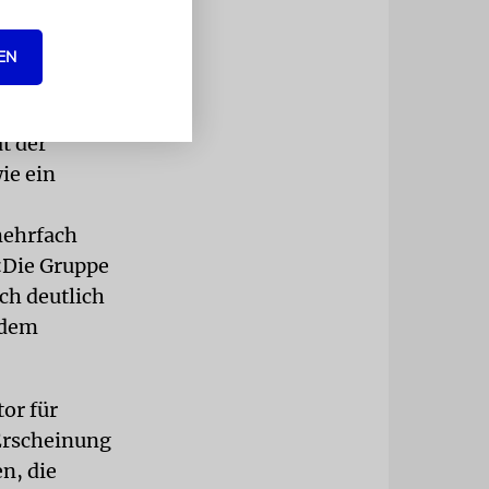
imeter
EN
lediglich
hatten.
t der
ie ein
mehrfach
 «Die Gruppe
ch deutlich
 dem
tor für
Erscheinung
n, die