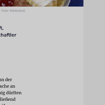
Foto: thinkstock
t,
haftler
nn der
ische an
nig dürften
hließend