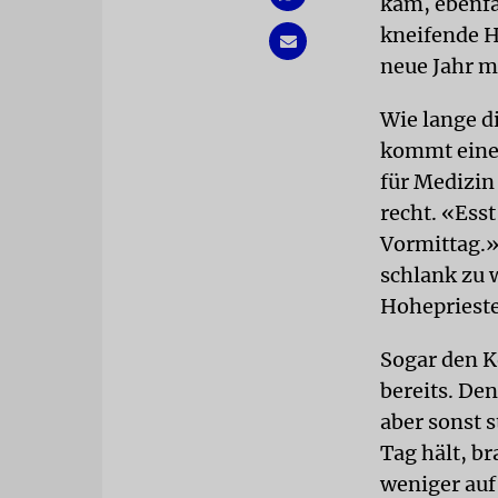
kam, ebenfa
kneifende H
neue Jahr m
Wie lange d
kommt eine 
für Medizin
recht. «Ess
Vormittag.»
schlank zu 
Hoheprieste
Sogar den K
bereits. De
aber sonst 
Tag hält, b
weniger auf 