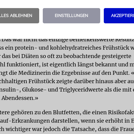
tlich um 17,8 Pfund ab und verloren rund 7,7 Zent
LLES ABLEHNEN
EINSTELLUNGEN
AKZEPTIER
 während die mit dem reichhaltigeren Abendessen 
bnahmen und 3,6 Zentimeter weniger um die Hüfte 
E
Das war nicht das einzige bemerkenswerte Resulta
ss ein protein- und kohlehydratreiches Frühstück w
 das bei Diäten so oft zu beobachtende gesteigerte
l funktioniert, ist eigentlich längst bekannt und 
ingt die Medizinerin die Ergebnisse auf den Punkt.
chhaltigen Frühstück zeigte darüber hinaus aber au
Insulin-, Glukose- und Triglyceridwerte als die mit
n Abendessen.»
ere gehören zu den Blutfetten, die einen Risikofak
auf-Erkrankungen darstellen, wenn sie erhöht in 
h wichtiger war jedoch die Tatsache, dass die Fraue