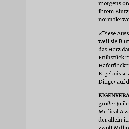
morgens ord
ihrem Blutz
normalerwei
«Diese Auss
weil sie Bl
das Herz da
Frühstück m
Haferflocke
Ergebnisse 
Dinge‹ auf 
EIGENVER
große Quäle
Medical Ass
der allein 
zwölf Milli