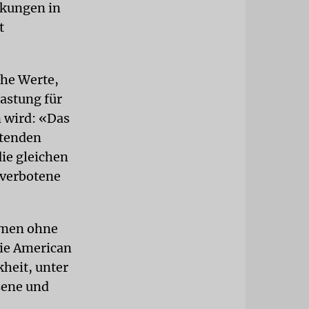
nkungen in
t
ohe Werte,
astung für
n wird: «Das
ltenden
die gleichen
›verbotene
hmen ohne
die American
kheit, unter
sene und