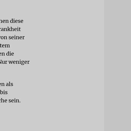
hen diese
rankheit
von seiner
stem
en die
 Nur weniger
n als
bis
he sein.