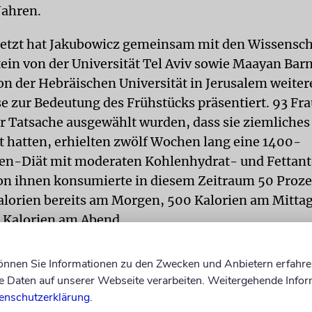
Jahren.
etzt hat Jakubowicz gemeinsam mit den Wissensch
tein von der Universität Tel Aviv sowie Maayan Bar
on der Hebräischen Universität in Jerusalem weiter
e zur Bedeutung des Frühstücks präsentiert. 93 Fra
r Tatsache ausgewählt wurden, dass sie ziemliches
 hatten, erhielten zwölf Wochen lang eine 1400-
en-Diät mit moderaten Kohlenhydrat- und Fettant
von ihnen konsumierte in diesem Zeitraum 50 Proze
alorien bereits am Morgen, 500 Kalorien am Mitta
 Kalorien am Abend.
ten Gruppe wurde die Reihenfolge auf den Kopf gest
können Sie Informationen zu den Zwecken und Anbietern erfahre
r frühen Stunde, 500 mittags und 700 als letzte Mah
Daten auf unserer Webseite verarbeiten. Weitergehende Infor
u erwarten, purzelten bei allen irgendwann die Kilo
enschutzerklärung
.
 morgens ordentlich zugelangt hatten, speckten