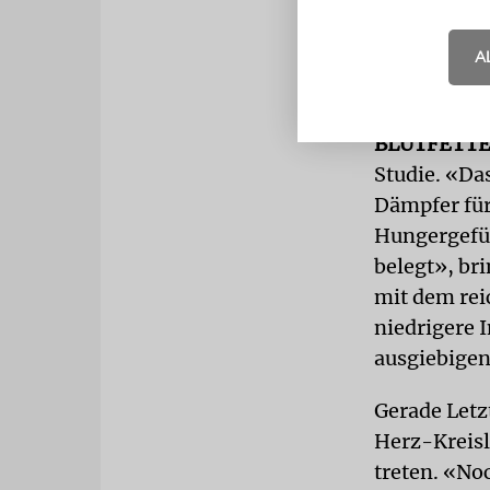
durchschnit
A
Hüftumfang,
7,3 Pfund a
BLUTFETT
Studie. «Da
Dämpfer für
Hungergefüh
belegt», br
mit dem rei
niedrigere 
ausgiebige
Gerade Letzt
Herz-Kreisl
treten. «Noc