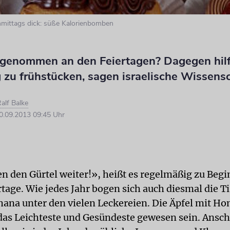
mittags dick: süße Kalorienbomben
genommen an den Feiertagen? Dagegen hilf
g zu frühstücken, sagen israelische Wissensc
alf Balke
.09.2013 09:45 Uhr
en den Gürtel weiter!», heißt es regelmäßig zu Begi
tage. Wie jedes Jahr bogen sich auch diesmal die T
ana unter den vielen Leckereien. Die Äpfel mit Ho
das Leichteste und Gesündeste gewesen sein. Ansc