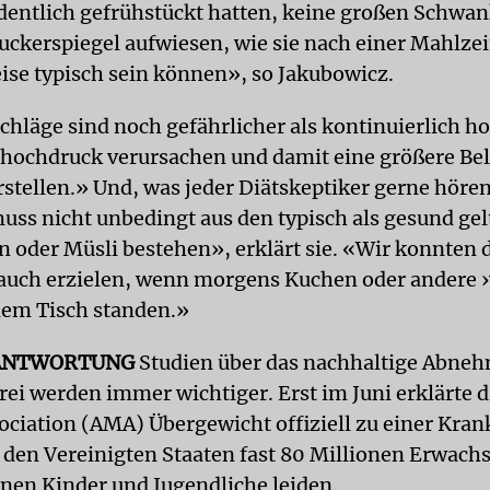
entlich gefrühstückt hatten, keine großen Schwa
uckerspiegel aufwiesen, wie sie nach einer Mahlzei
se typisch sein können», so Jakubowicz.
chläge sind noch gefährlicher als kontinuierlich h
uthochdruck verursachen und damit eine größere Bel
rstellen.» Und, was jeder Diätskeptiker gerne höre
uss nicht unbedingt aus den typisch als gesund ge
n oder Müsli bestehen», erklärt sie. «Wir konnten 
auch erzielen, wenn morgens Kuchen oder andere 
dem Tisch standen.»
ANTWORTUNG
Studien über das nachhaltige Abne
rei werden immer wichtiger. Erst im Juni erklärte 
ociation (AMA) Übergewicht offiziell zu einer Kran
in den Vereinigten Staaten fast 80 Millionen Erwach
onen Kinder und Jugendliche leiden.