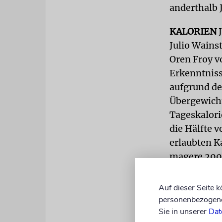
anderthalb 
KALORIEN
J
Julio Wains
Oren Froy v
Erkenntniss
aufgrund de
Übergewicht
Tageskalori
die Hälfte 
erlaubten K
magere 200
In der zwei
Auf dieser Seite 
Kalorien zu
personenbezogene 
Tages. Wie z
Sie in unserer
Dat
Frauen, die