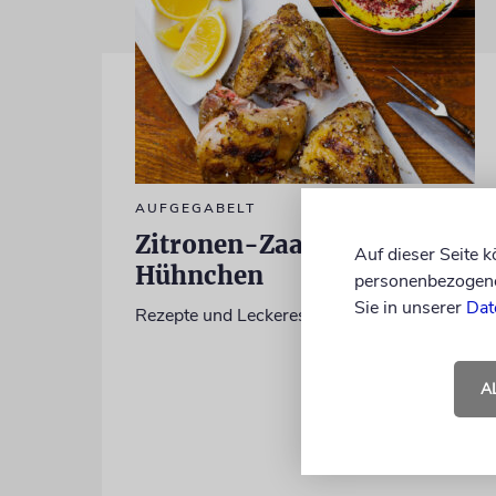
AUFGEGABELT
Zitronen-Zaatar-
Auf dieser Seite 
Hühnchen
personenbezogene 
Sie in unserer
Dat
Rezepte und Leckeres
A