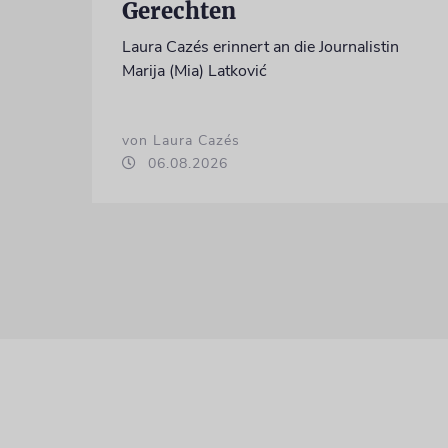
Gerechten
Laura Cazés erinnert an die Journalistin
Marija (Mia) Latković
von Laura Cazés
06.08.2026