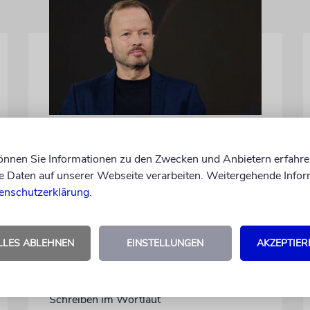
MEINUNG
Wie Georg Restle die
können Sie Informationen zu den Zwecken und Anbietern erfahre
Glaubwürdigkeit des ÖRR
Daten auf unserer Webseite verarbeiten. Weitergehende Infor
untergräbt
enschutzerklärung
.
Nach dem X-Post des Journalisten hat sich
Felix Schotland, Vorstand der Synagogen-
LLES ABLEHNEN
EINSTELLUNGEN
AKZEPTIER
Gemeinde Köln, an WDR-
Programmdirektorin Andrea Schafarczyk
gewandt. Wir dokumentieren das
Schreiben im Wortlaut