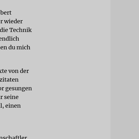
bert
r wieder
 die Technik
endlich
 den du mich
xte von der
zitaten
ror gesungen
ür seine
l, einen
nschaftler