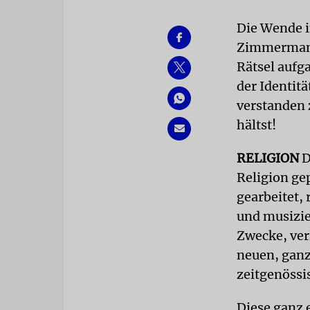
Die Wende i
Zimmerman,
Rätsel aufg
der Identit
verstanden z
hältst!
RELIGION
D
Religion ge
gearbeitet,
und musizier
Zwecke, ver
neuen, ganz
zeitgenössi
Diese ganz 