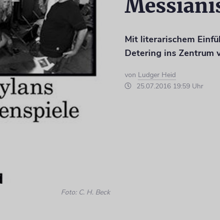
Messiani
Mit literarischem Einf
Detering ins Zentrum 
von
Ludger Heid
25.07.2016 19:59 Uhr
Foto: C. H. Beck