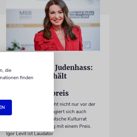
BERLIN
Einsatz gegen Judenhass:
n, die
Iris Berben erhält
mationen finden
Deutschen
Kulturpolitikpreis
Die Schauspielerin steht nicht nur vor der
EN
Kamera, sondern engagiert sich auch
ehrenamtlich. Der Deutsche Kulturrat
würdigt diese Leistung mit einem Preis.
Igor Levit ist Laudator