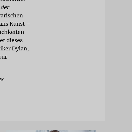
 der
rarischen
lans Kunst –
lichkeiten
er dieses
iker Dylan,
pur
ns