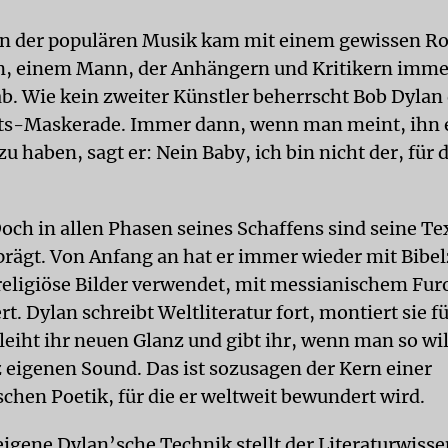
n der populären Musik kam mit einem gewissen Ro
 einem Mann, der Anhängern und Kritikern imme
ab. Wie kein zweiter Künstler beherrscht Bob Dylan
äts-Maskerade. Immer dann, wenn man meint, ihn 
u haben, sagt er: Nein Baby, ich bin nicht der, für
och in allen Phasen seines Schaffens sind seine Te
prägt. Von Anfang an hat er immer wieder mit Bibel
 religiöse Bilder verwendet, mit messianischem Fu
t. Dylan schreibt Weltliteratur fort, montiert sie f
leiht ihr neuen Glanz und gibt ihr, wenn man so wil
 eigenen Sound. Das ist sozusagen der Kern einer
schen Poetik, für die er weltweit bewundert wird.
eigene Dylan’sche Technik stellt der Literaturwisse