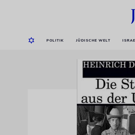
POLITIK
JÜDISCHE WELT
ISRA