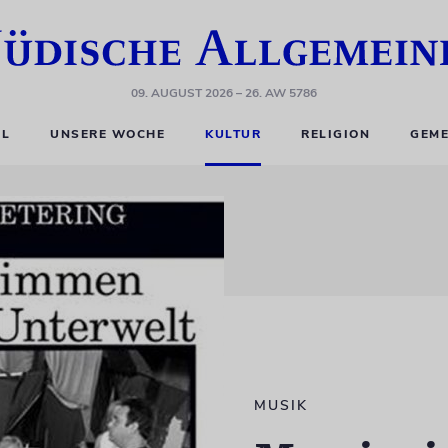
09. AUGUST 2026
– 26. AW 5786
EL
UNSERE WOCHE
KULTUR
RELIGION
GEME
MUSIK