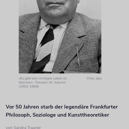
»Es gibt kein richtiges Leben im
Foto: dpa
falschen«: Theodor W. Adorno
(1903–1969)
Vor 50 Jahren starb der legendäre Frankfurter
Philosoph, Soziologe und Kunsttheoretiker
von
Sandra Trauner