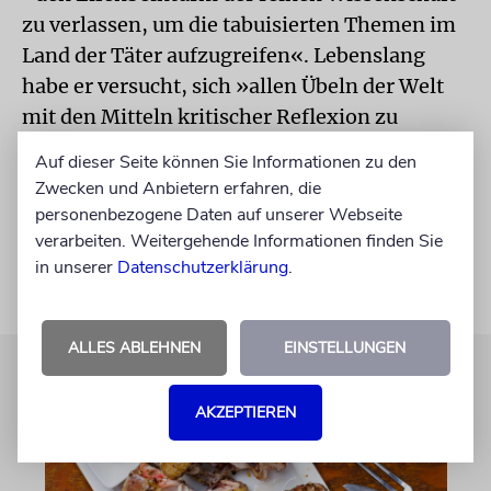
zu verlassen, um die tabuisierten Themen im
Land der Täter aufzugreifen«. Lebenslang
habe er versucht, sich »allen Übeln der Welt
mit den Mitteln kritischer Reflexion zu
stellen«. Seine Analysen tragen bis heute dazu
Auf dieser Seite können Sie Informationen zu den
bei, »uns für das Unwahre zu sensibilisieren«,
Zwecken und Anbietern erfahren, die
ist der Adorno-Biograf überzeugt.
personenbezogene Daten auf unserer Webseite
verarbeiten. Weitergehende Informationen finden Sie
in unserer
Datenschutzerklärung
.
ALLES ABLEHNEN
EINSTELLUNGEN
AKZEPTIEREN