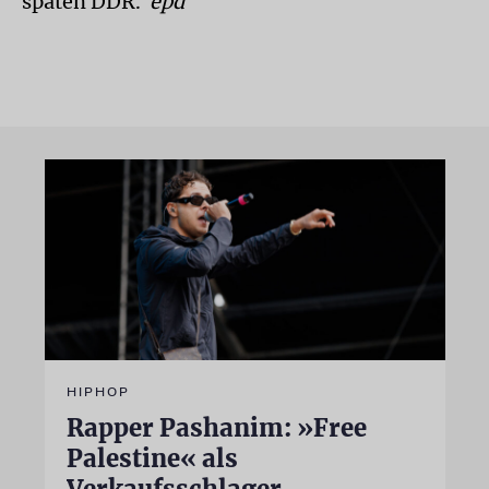
späten DDR.
epd
HIPHOP
Rapper Pashanim: »Free
Palestine« als
Verkaufsschlager