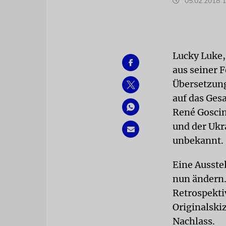
05.02.2018 1
Lucky Luke,
aus seiner 
Übersetzung
auf das Ges
René Goscin
und der Ukr
unbekannt.
Eine Ausstel
nun ändern.
Retrospekti
Originalski
Nachlass.