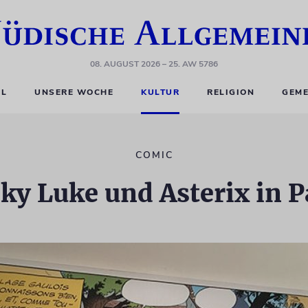
08. AUGUST 2026
– 25. AW 5786
EL
UNSERE WOCHE
KULTUR
RELIGION
GEME
COMIC
ky Luke und Asterix in P