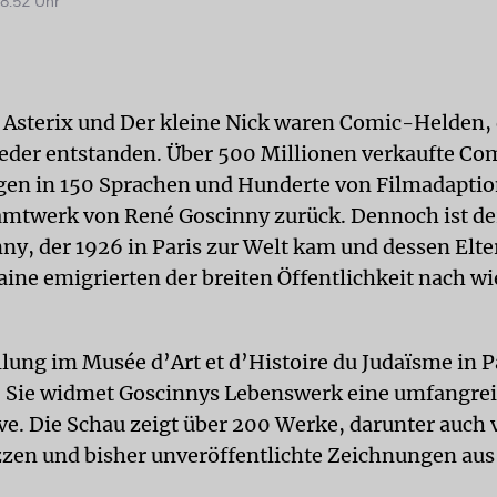
8:52 Uhr
 Asterix und Der kleine Nick waren Comic-Helden, 
Feder entstanden. Über 500 Millionen verkaufte Co
en in 150 Sprachen und Hunderte von Filmadapti
amtwerk von René Goscinny zurück. Dennoch ist d
ny, der 1926 in Paris zur Welt kam und dessen Elte
aine emigrierten der breiten Öffentlichkeit nach wi
lung im Musée d’Art et d’Histoire du Judaïsme in Pa
 Sie widmet Goscinnys Lebenswerk eine umfangre
ve. Die Schau zeigt über 200 Werke, darunter auch 
zzen und bisher unveröffentlichte Zeichnungen au