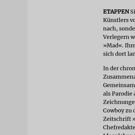
ETAPPEN
S
Künstlers v
nach, sonde
Verlegern w
»Mad«. Ihm 
sich dort l
In der chro
Zusammenar
Gemeinsam m
als Parodie 
Zeichnunge
Cowboy zu d
Zeitschrift 
Chefredakte