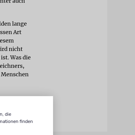
nter auch
lden lange
ssen Art
Diesem
ird nicht
ist. Was die
Zeichners,
ie Menschen
n, die
mationen finden