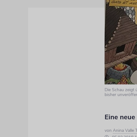
Die Schau zeigt 
bisher unveröffe
Eine neue
von
Anina Valle T