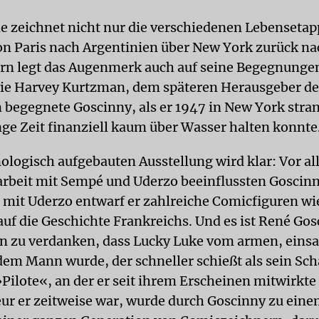
ie zeichnet nicht nur die verschiedenen Lebenseta
on Paris nach Argentinien über New York zurück na
rn legt das Augenmerk auch auf seine Begegnunge
ie Harvey Kurtzman, dem späteren Herausgeber d
begegnete Goscinny, als er 1947 in New York stra
ange Zeit finanziell kaum über Wasser halten konnte
nologisch aufgebauten Ausstellung wird klar: Vor al
beit mit Sempé und Uderzo beeinflussten Goscinn
it Uderzo entwarf er zahlreiche Comicfiguren wie
auf die Geschichte Frankreichs. Und es ist René Go
n zu verdanken, dass Lucky Luke vom armen, ein
em Mann wurde, der schneller schießt als sein Sch
»Pilote«, an der er seit ihrem Erscheinen mitwirkt
ur er zeitweise war, wurde durch Goscinny zu ein