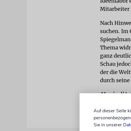
Ideenlabor 
Mitarbeiter
Nach Hinwei
suchen. Im 
Spiegelman
Thema widme
ganz deutli
Schau jedoch
der die Wel
durch seine
Musée d’Art 
Auf dieser Seite 
personenbezogene 
Sie in unserer
Dat