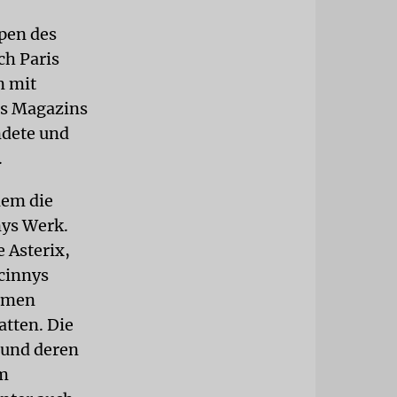
ppen des
ch Paris
n mit
es Magazins
ndete und
.
lem die
ys Werk.
 Asterix,
scinnys
samen
atten. Die
e und deren
em