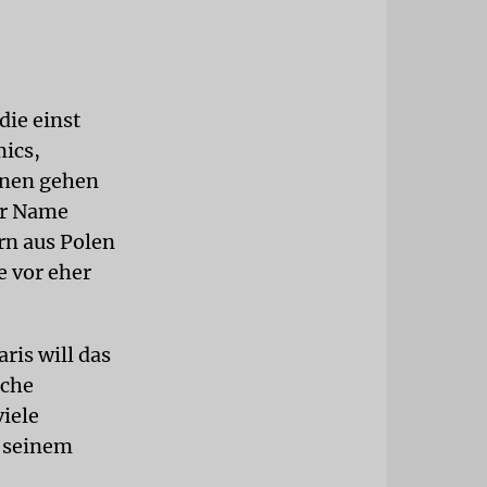
die einst
mics,
onen gehen
er Name
rn aus Polen
e vor eher
ris will das
iche
viele
s seinem