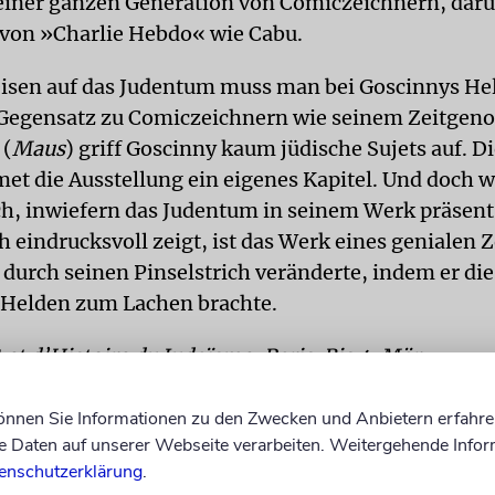
einer ganzen Generation von Comiczeichnern, daru
 von »Charlie Hebdo« wie Cabu.
sen auf das Judentum muss man bei Goscinnys He
Gegensatz zu Comiczeichnern wie seinem Zeitgeno
 (
Maus
) griff Goscinny kaum jüdische Sujets auf. 
t die Ausstellung ein eigenes Kapitel. Und doch w
ch, inwiefern das Judentum in seinem Werk präsent 
 eindrucksvoll zeigt, ist das Werk eines genialen 
t durch seinen Pinselstrich veränderte, indem er d
 Helden zum Lachen brachte.
et d’Histoire du Judaïsme, Paris. Bis 4. März
können Sie Informationen zu den Zwecken und Anbietern erfahre
Daten auf unserer Webseite verarbeiten. Weitergehende Infor
enschutzerklärung
.