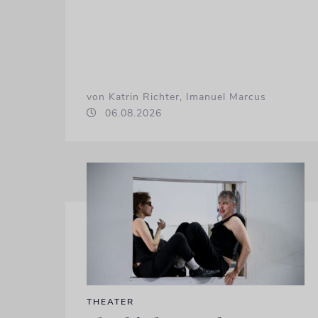
von Katrin Richter, Imanuel Marcus
06.08.2026
THEATER