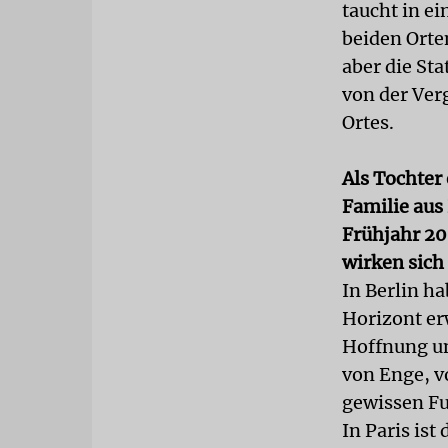
taucht in e
beiden Orte
aber die St
von der Ver
Ortes.
Als Tochter
Familie aus
Frühjahr 20
wirken sich
In Berlin h
Horizont erw
Hoffnung un
von Enge, v
gewissen Fu
In Paris ist