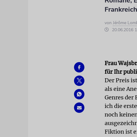
Romane, Be
Frankreic
von
Jérôme Lom
20.06.2016 1
Frau Wajsbro
für Ihr pub
Der Preis is
als eine Ane
Genres der 
ich die erst
noch keinen
ausgezeichne
Fiktion ist 