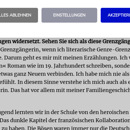
.
LLES ABLEHNEN
EINSTELLUNGEN
AKZEPTIER
-französische Historiker Etienne Francois hat Sie 
in zwischen Deutschland und Frankreich und als 
erin beschrieben, die sich Stereotypen und einseiti
gen widersetzt. Sehen Sie sich als diese Grenzgän
e Grenzgängerin, wenn ich literarische Genre-Gren
e. Darum geht es mir mit meinen Erzählungen. Ich 
n« Roman wie im 19. Jahrhundert schreiben, sonde
etwas ganz Neuem verbinden. Ich habe mich nie al
efühlt. In diesem Sinne verstehe ich mich auch als 
in. Das hat vor allem mit meiner Familiengeschich
ugend lernten wir in der Schule von den heroischen
 Das dunkle Kapitel der französischen Kollaboration
 zu haben. Die Bösen waren immer nur die Deutsch