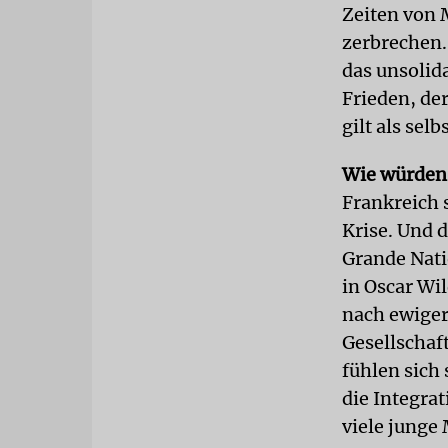
Zeiten von 
zerbrechen.
das unsolida
Frieden, de
gilt als sel
Wie würden 
Frankreich 
Krise. Und d
Grande Natio
in Oscar Wi
nach ewiger
Gesellschaf
fühlen sich 
die Integra
viele junge