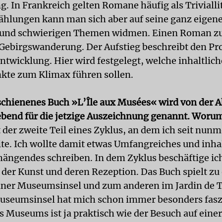
. In Frankreich gelten Romane häufig als Trivialli
zählungen kann man sich aber auf seine ganz eigene
und schwierigen Themen widmen. Einen Roman zu
e Gebirgswanderung. Der Aufstieg beschreibt den Pr
ntwicklung. Hier wird festgelegt, welche inhaltlic
kte zum Klimax führen sollen.
schienenes Buch »L’Île aux Musées« wird von der 
bend für die jetzige Auszeichnung genannt. Worum
t der zweite Teil eines Zyklus, an dem ich seit nun
ite. Ich wollte damit etwas Umfangreiches und inha
gendes schreiben. In dem Zyklus beschäftige ic
er Kunst und deren Rezeption. Das Buch spielt zu
liner Museumsinsel und zum anderen im Jardin de Tu
Museumsinsel hat mich schon immer besonders faszi
s Museums ist ja praktisch wie der Besuch auf einer