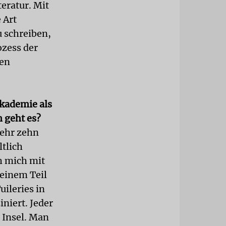
teratur. Mit
 Art
 schreiben,
ozess der
hen
Akademie als
 geht es?
mehr zehn
ltlich
h mich mit
 einem Teil
ileries in
niert. Jeder
 Insel. Man