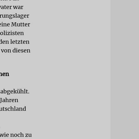
vater war
erungslager
eine Mutter
olizisten
den letzten
 von diesen
chen
 abgekühlt.
 Jahren
eutschland
s
 wie noch zu