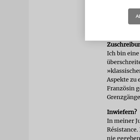
die Literatur
A
Der deutsch
Grenzgänger
Schriftstell
Zuschreibun
Ich bin ein
überschreit
»klassische
Aspekte zu 
Französin g
Grenzgänger
Inwiefern?
In meiner J
Résistance.
nie gegeben