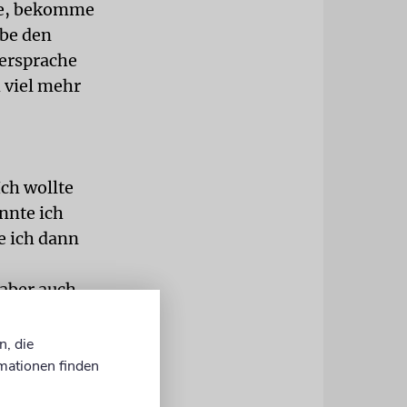
tze, bekomme
ebe den
ersprache
h viel mehr
Ich wollte
nnte ich
e ich dann
 aber auch
nn – immer
g fremd.
n, die
n Frankreich
mationen finden
Heimat ist