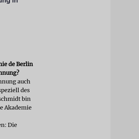
ung in
mie de Berlin
chnung?
ichnung auch
peziell des
schmidt bin
 die Akademie
en: Die