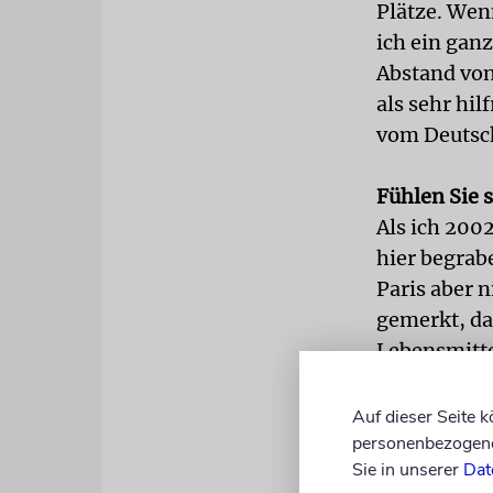
Plätze. Wen
ich ein ganz
Abstand vo
als sehr hil
vom Deutsch
Fühlen Sie s
Als ich 2002
hier begrab
Paris aber 
gemerkt, da
Lebensmitte
nicht. Die 
wieder zurü
Auf dieser Seite 
Das ist auch
personenbezogene 
Sie in unserer
Dat
fühle ich m