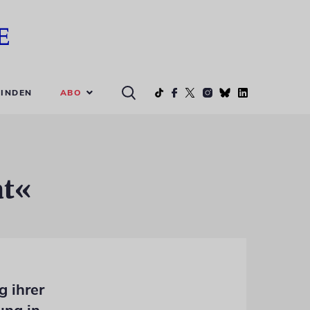
ABO
INDEN
at«
g ihrer