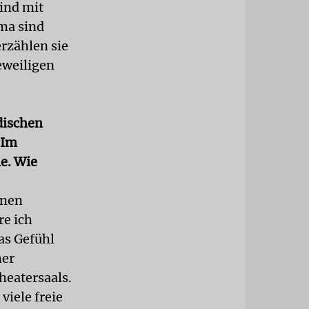
ind mit
ma sind
rzählen sie
eweiligen
dischen
 Im
ie. Wie
inen
re ich
as Gefühl
ner
heatersaals.
 viele freie