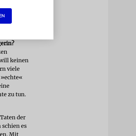
EN
einmal als
eine
gen
gerin?
zen
will keinen
rn viele
s »echte«
eine
te zu tun.
 Taten der
 schien es
en. Mit