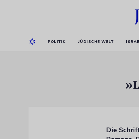
POLITIK
JÜDISCHE WELT
ISRA
»L
Die Schrif