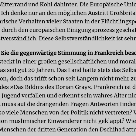
Mitterrand und Kohl dahinter. Die Europäische Uni
 Ich denke nur an den möglichen Austritt Großbrit
rische Verhalten vieler Staaten in der Flüchtlingspo
r durch den europäischen Einigungsprozess gescha
bstverständlich. Diese Selbstverständlichkeit ist sehr
Sie die gegenwärtige Stimmung in Frankreich bes
steckt in einer großen gesellschaftlichen und mora
as seit gut 20 Jahren. Das Land hatte stets das Selbs
n, doch das trifft schon seit Langem nicht mehr zu.
ldes »Das Bildnis des Dorian Gray«. Frankreich is
 Jugend verfallen und erkennt sein wahres Alter nic
t muss auf die drängenden Fragen Antworten find
so viele Menschen von der Politik nicht vertreten? 
tion muslimischer Einwanderer nicht geklappt? Wie
 Menschen der dritten Generation den Dschihad attr