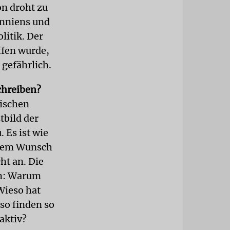
on droht zu
anniens und
litik. Der
ffen wurde,
 gefährlich.
chreiben?
lischen
tbild der
 Es ist wie
t dem Wunsch
ht an. Die
en: Warum
Wieso hat
so finden so
aktiv?