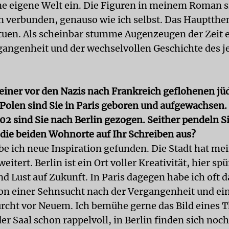
ine eigene Welt ein. Die Figuren in meinem Roman s
n verbunden, genauso wie ich selbst. Das Hauptthe
atuen. Als scheinbar stumme Augenzeugen der Zeit e
gangenheit und der wechselvollen Geschichte des j
 einer vor den Nazis nach Frankreich geflohenen jü
 Polen sind Sie in Paris geboren und aufgewachsen.
02 sind Sie nach Berlin gezogen. Seither pendeln S
 die beiden Wohnorte auf Ihr Schreiben aus?
abe ich neue Inspiration gefunden. Die Stadt hat me
eitert. Berlin ist ein Ort voller Kreativität, hier spü
d Lust auf Zukunft. In Paris dagegen habe ich oft d
on einer Sehnsucht nach der Vergangenheit und ei
rcht vor Neuem. Ich bemühe gerne das Bild eines T
 der Saal schon rappelvoll, in Berlin finden sich noch