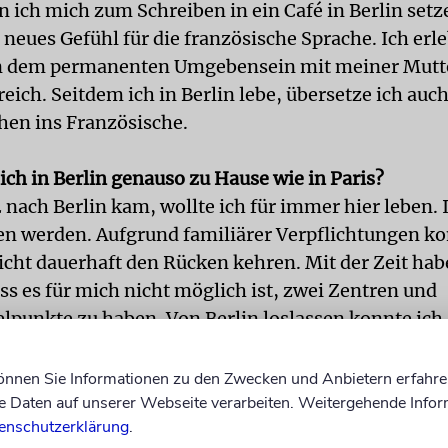
n ich mich zum Schreiben in ein Café in Berlin se
 neues Gefühl für die französische Sprache. Ich erl
n dem permanenten Umgebensein mit meiner Mutt
freich. Seitdem ich in Berlin lebe, übersetze ich auc
en ins Französische.
ich in Berlin genauso zu Hause wie in Paris?
 nach Berlin kam, wollte ich für immer hier leben. 
en werden. Aufgrund familiärer Verpflichtungen ko
nicht dauerhaft den Rücken kehren. Mit der Zeit hab
ss es für mich nicht möglich ist, zwei Zentren und
lpunkte zu haben. Von Berlin loslassen konnte ich
Stadt hat mich – wie der Sirenengesang den Seema
ckgerufen. In Berlin fühle ich mich immer ein weni
können Sie Informationen zu den Zwecken und Anbietern erfahre
 normal, ich bin ja gebürtige Pariserin. Aber auch i
Daten auf unserer Webseite verarbeiten. Weitergehende Infor
enschutzerklärung
.
ich manchmal sehr fremd. Meine einzige wirkliche 