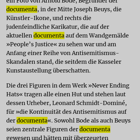
ein Foto von Arnold Bode, Begründer der
documenta
, in der Mitte Joseph Beuys, die
Künstler-Ikone, und rechts die
judenfeindliche Karikatur, die auf der
aktuellen
documenta
auf dem Wandgemälde
»People’s Justice« zu sehen war und am
Anfang einer Reihe von Antisemitismus-
Skandalen stand, die seitdem die Kasseler
Kunstaustellung überschatten.
Die drei Figuren in dem Werk »Never Ending
Hats« tragen alle einen Hut und stehen laut
dessen Urheber, Leonard Schmidt-Dominé,
für »die Kontinuität des Antisemitismus auf
der
documenta
«. Sowohl Bode als auch Beuys
seien zentrale Figuren der
documenta
gewesen und hätten mit überzeugten