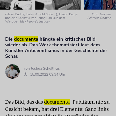
»Never Ending Hats«: Arnold Bode (l.), Joseph Beuys
Foto: Leonard
und eine Karikatur von Taring Padi aus dem
Schmidt-Dominé
Wandgemäde »People’s Justice«
Die
documenta
hängte ein kritisches Bild
wieder ab. Das Werk thematisiert laut dem
Künstler Antisemitismus in der Geschichte der
Schau
von
Joshua Schultheis
15.09.2022 09:34 Uhr
Das Bild, das das
documenta
-Publikum nie zu
Gesicht bekam, hat drei Elemente: Ganz links