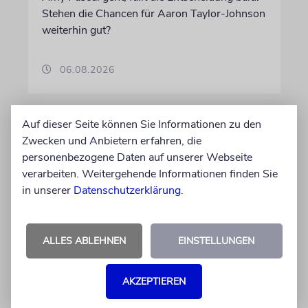
Stehen die Chancen für Aaron Taylor-Johnson
weiterhin gut?
06.08.2026
Auf dieser Seite können Sie Informationen zu den
Zwecken und Anbietern erfahren, die
personenbezogene Daten auf unserer Webseite
verarbeiten. Weitergehende Informationen finden Sie
in unserer
Datenschutzerklärung
.
ALLES ABLEHNEN
EINSTELLUNGEN
KULTURKOLUMNE
Es gibt keine blöden Fragen
AKZEPTIEREN
Die schmerzhafte Erinnerung an eine