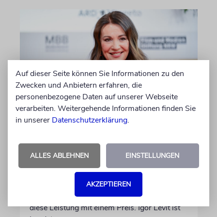
Auf dieser Seite können Sie Informationen zu den
Zwecken und Anbietern erfahren, die
personenbezogene Daten auf unserer Webseite
verarbeiten. Weitergehende Informationen finden Sie
BERLIN
in unserer
Datenschutzerklärung
.
Einsatz gegen Judenhass:
Iris Berben erhält Deutschen
Kulturpolitikpreis
ALLES ABLEHNEN
EINSTELLUNGEN
Die Schauspielerin steht nicht nur vor der
Kamera, sondern engagiert sich auch
AKZEPTIEREN
ehrenamtlich. Der Deutsche Kulturrat würdigt
diese Leistung mit einem Preis. Igor Levit ist