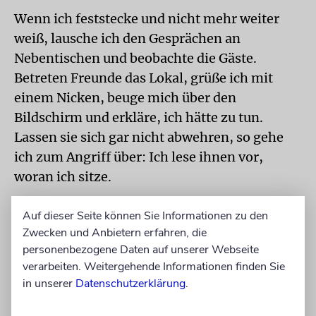
Wenn ich feststecke und nicht mehr weiter
weiß, lausche ich den Gesprächen an
Nebentischen und beobachte die Gäste.
Betreten Freunde das Lokal, grüße ich mit
einem Nicken, beuge mich über den
Bildschirm und erkläre, ich hätte zu tun.
Lassen sie sich gar nicht abwehren, so gehe
ich zum Angriff über: Ich lese ihnen vor,
woran ich sitze.
ORIGINELL
Druckreif sind hier viele Dialoge.
Auf dieser Seite können Sie Informationen zu den
Ich erinnere mich etwa an die greise Dame,
Zwecken und Anbietern erfahren, die
die sehr langsam und mit Stock dem
personenbezogene Daten auf unserer Webseite
verarbeiten. Weitergehende Informationen finden Sie
Bridgezimmer entgegentrippelte, an der
in unserer
Datenschutzerklärung
.
Bäckereivitrine vorbeikam und von den
Kellnern begrüßt wurde, worauf sie sagte: