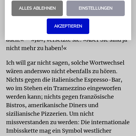
»Welch Galerie schöner Männer!« – »Die
ALLES ABLEHNEN
EINSTELLUNGEN
Männer nur?«, fragte der Ober. »Und die
Mehlspeisen heißen nichts?« – »Die sind ja
AKZEPTIEREN
alt«, entgegnete sie. Darauf er: »Alt bin ich
auch.« – »Ja«, versetzte sie: »Aber Sie sind ja
nicht mehr zu haben!«
Ich will gar nicht sagen, solche Wortwechsel
wären anderswo nicht ebenfalls zu hören.
Nichts gegen die italienische Espresso-Bar,
wo im Stehen ein Tramezzino eingeworfen
werden kann; nichts gegen französische
Bistros, amerikanische Diners und
sizilianische Pizzerien. Um nicht
missverstanden zu werden: Die internationale
Imbisskette mag ein Symbol westlicher