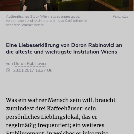
Authentisches Stück Wien: etwas angestaubt,
Foto: dpa
verschroben und leicht morbid – das Café Jelinek im
sechsten Wiener Bezirk
Eine Liebeserklärung von Doron Rabinovici an
die älteste und wichtigste Institution Wiens
von
Doron Rabinovici
23.01.2017 18:27 Uhr
Was ein wahrer Mensch sein will, braucht
zumindest drei Kaffeehäuser: sein
persönliches Lieblingslokal, das er
regelmäßig frequentiert; ein weiteres
Etablissement, in welches er inkognito