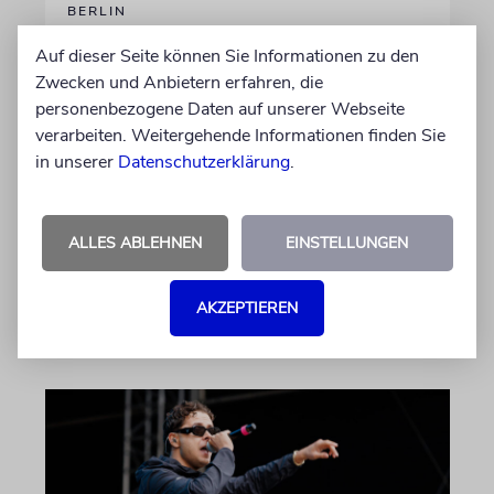
BERLIN
Einsatz gegen Judenhass:
Auf dieser Seite können Sie Informationen zu den
Iris Berben erhält Deutschen
Zwecken und Anbietern erfahren, die
Kulturpolitikpreis
personenbezogene Daten auf unserer Webseite
verarbeiten. Weitergehende Informationen finden Sie
Die Schauspielerin steht nicht nur vor der
in unserer
Datenschutzerklärung
.
Kamera, sondern engagiert sich auch
ehrenamtlich. Der Deutsche Kulturrat würdigt
diese Leistung mit einem Preis. Igor Levit ist
ALLES ABLEHNEN
EINSTELLUNGEN
Laudator
AKZEPTIEREN
07.08.2026