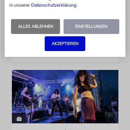
Auf seinem neuen Album »Lounge Musik«
in unserer
Datenschutzerklärung
.
rappt der Berliner Musiker Pashanim
wiederholt über den Israel-Palästina-Konflikt –
Kokettieren mit dem palästinensischen
ALLES ABLEHNEN
EINSTELLUNGEN
Terrorismus inklusive
AKZEPTIEREN
von Lennart Wilsch
07.08.2026