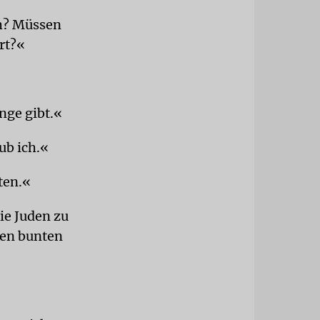
ch? Müssen
rt?«
ange gibt.«
ub ich.«
ten.«
ie Juden zu
ren bunten