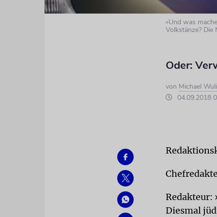
»Und was machen
Volkstänze? Die 
Oder: Verw
von
Michael Wul
04.09.2018 0
Redaktionsk
Chefredakte
Redakteur: »
Diesmal jüd