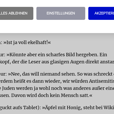
ur: »Wie die Muslime im Ramadan. Obwohl, da ist 
Die fasten erst und fressen sich dann voll. Egal. 
LLES ABLEHNEN
EINSTELLUNGEN
AKZEPTIER
en denn auf den Tisch? Irgendwas Interessantes, E
konsultiert sein Tablet): »Äh, man isst einen Fisch
 »Ist ja voll ekelhaft!«
ur: »Könnte aber ein scharfes Bild hergeben. Ein
opf, der die Leser aus glasigen Augen direkt anstar
ur: »Nee, das will niemand sehen. So was schreckt 
erdem heißt es dann wieder, wir würden Antisemit
e Juden werden ja wohl noch was anderes außer ei
ssen. Davon wird doch kein Mensch satt.«
guckt aufs Tablet): »Äpfel mit Honig, steht bei Wik