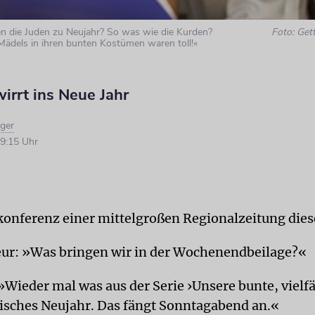
 die Juden zu Neujahr? So was wie die Kurden?
Foto: Get
Mädels in ihren bunten Kostümen waren toll!«
irrt ins Neue Jahr
iger
9:15 Uhr
onferenz einer mittelgroßen Regionalzeitung die
ur: »Was bringen wir in der Wochenendbeilage?«
Wieder mal was aus der Serie ›Unsere bunte, vielfäl
isches Neujahr. Das fängt Sonntagabend an.«