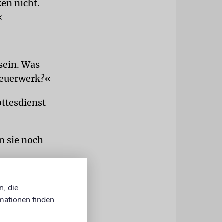
zen nicht.
«
 sein. Was
 Feuerwerk?«
ttesdienst
n sie noch
 zehn Tage
n, die
men. Denk
mationen finden