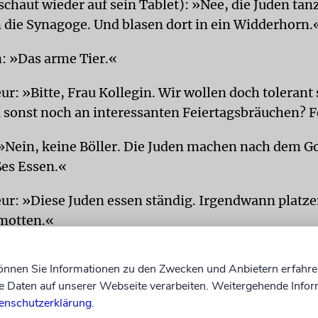
chaut wieder auf sein Tablet): »Nee, die Juden tan
n die Synagoge. Und blasen dort in ein Widderhorn.
: »Das arme Tier.«
r: »Bitte, Frau Kollegin. Wir wollen doch tolerant
n sonst noch an interessanten Feiertagsbräuchen?
»Nein, keine Böller. Die Juden machen nach dem Go
ßes Essen.«
ur: »Diese Juden essen ständig. Irgendwann platze
motten.«
nach Blick aufs Tablet): »Deshalb machen sie auch
können Sie Informationen zu den Zwecken und Anbietern erfahre
n Fastentag. Um die Kilos wieder runter zu bekom
Daten auf unserer Webseite verarbeiten. Weitergehende Infor
enschutzerklärung
.