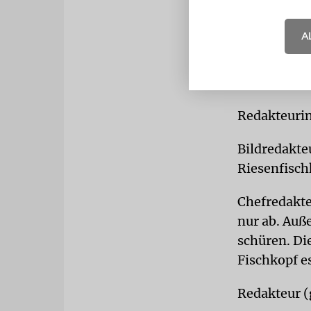
Chefredakte
umgekehrt. 
A
bei den Jud
Redakteur (
Redakteurin:
Bildredakte
Riesenfischk
Chefredakte
nur ab. Auß
schüren. Di
Fischkopf e
Redakteur (