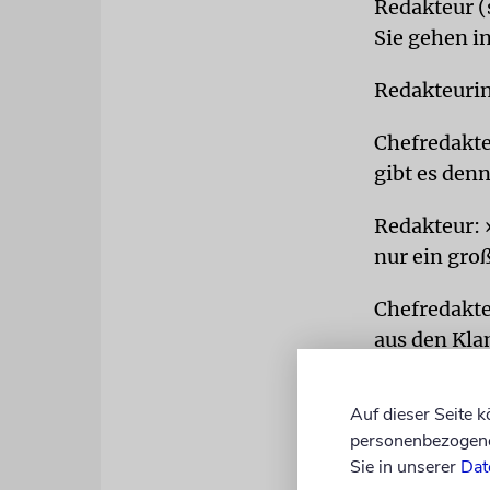
Redakteur (s
Sie gehen i
Redakteurin
Chefredakteu
gibt es den
Redakteur: 
nur ein gro
Chefredakte
aus den Kla
Redakteur (
Auf dieser Seite 
später eine
personenbezogene 
ich mal.«
Sie in unserer
Dat