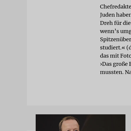
Chefredakte
Juden haben
Dreh für die
wenn’s umge
Spitzenüber
studiert.« 
das mit Fot
›Das große 
mussten. Na