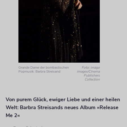
Grande Dame der bombastischen
Foto: imago
Popmusik: Barbra Streisand
images/Cinema
Publishers
Collection
Von purem Glück, ewiger Liebe und einer heilen
Welt: Barbra Streisands neues Album »Release
Me 2«