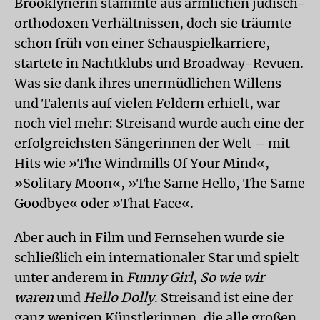
Brooklynerin stammte aus ärmlichen jüdisch-
orthodoxen Verhältnissen, doch sie träumte
schon früh von einer Schauspielkarriere,
startete in Nachtklubs und Broadway-Revuen.
Was sie dank ihres unermüdlichen Willens
und Talents auf vielen Feldern erhielt, war
noch viel mehr: Streisand wurde auch eine der
erfolgreichsten Sängerinnen der Welt – mit
Hits wie »The Windmills Of Your Mind«,
»Solitary Moon«, »The Same Hello, The Same
Goodbye« oder »That Face«.
Aber auch in Film und Fernsehen wurde sie
schließlich ein internationaler Star und spielt
unter anderem in
Funny Girl
,
So wie wir
waren
und
Hello Dolly
. Streisand ist eine der
ganz wenigen Künstlerinnen, die alle großen