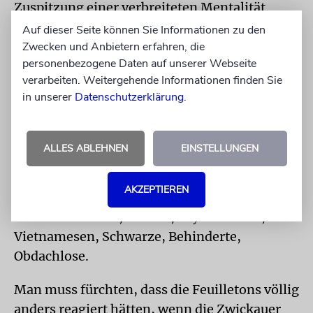
Zuspitzung einer verbreiteten Mentalität.
Auf dieser Seite können Sie Informationen zu den
Daraus wäre zu lernen, dass nicht in erster
Zwecken und Anbietern erfahren, die
Linie »der Islam«, sondern die Türken und die
personenbezogene Daten auf unserer Webseite
Deutschen türkischer Herkunft zu
verarbeiten. Weitergehende Informationen finden Sie
in unserer
Datenschutzerklärung
.
Deutschland gehören. Die Zwickauer Nazis
haben ihre Opfer nicht erschossen, weil sie
anders an Gott glauben, sondern weil sie
ALLES ABLEHNEN
EINSTELLUNGEN
schlechterdings andere waren. Auch dies
nimmt ein Muster der Pogrome und Morde
AKZEPTIEREN
nach dem Mauerfall auf, die auf alle zielten,
die anders waren, Türken, Asylbewerber,
Vietnamesen, Schwarze, Behinderte,
Obdachlose.
Man muss fürchten, dass die Feuilletons völlig
anders reagiert hätten, wenn die Zwickauer