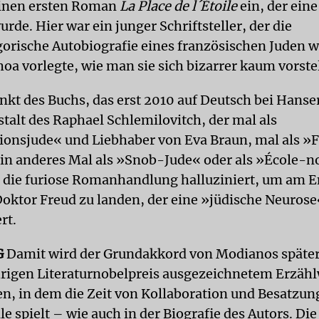
inen ersten Roman
La Place de l´Étoile
ein, der eine
rde. Hier war ein junger Schriftsteller, der die
rische Autobiografie eines französischen Juden 
hoa vorlegte, wie man sie sich bizarrer kaum vorste
nkt des Buchs, das erst 2010 auf Deutsch bei Hanse
stalt des Raphael Schlemilovitch, der mal als
ionsjude« und Liebhaber von Eva Braun, mal als »
ein anderes Mal als »Snob-Jude« oder als »École-
 die furiose Romanhandlung halluziniert, um am E
oktor Freud zu landen, der eine »jüdische Neurose
rt.
G
Damit wird der Grundakkord von Modianos späte
rigen Literaturnobelpreis ausgezeichnetem Erzäh
n, in dem die Zeit von Kollaboration und Besatzun
le spielt – wie auch in der Biografie des Autors. Die