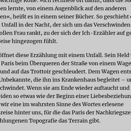
 wichtige Rolle. »Ich rechnete oft damit, dass die 
nen lernte, von einem Augenblick auf den anderen
n«, heißt es in einem seiner Bücher. So geschieht 
nfall in der Nacht, der sich um das Verschwinden
llen Frau rankt, zu der sich der Ich-Erzähler auf 
ise hingezogen fühlt.
ffnet diese Erzählung mit einem Unfall. Sein Held
 Paris beim Überqueren der Straße von einem Wag
und auf das Trottoir geschleudert. Dem Wagen ents
Unbekannte, die ihn ins Krankenhaus begleitet – 
schwindet. Wenn sie am Ende wieder auftaucht und 
iden so etwas wie der Beginn einer Liebesbeziehun
wir eine im wahrsten Sinne des Wortes erlesene
ise hinter uns, für die das Paris der Nachkriegszei
chlungenen Topografie das Terrain gibt.