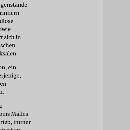
gegenstände
erinnern
dlose
dwie
t sich in
tschen
ksalen.
en, ein
rjenige,
den
n.
r
ouis Malles
rieb, immer