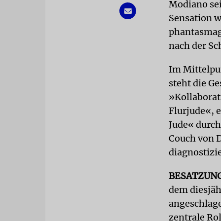
Modiano se
Sensation wu
phantasmago
nach der Sc
Im Mittelpu
steht die Ge
»Kollaborat
Flurjude«, 
Jude« durch
Couch von D
diagnostizie
BESATZUN
dem diesjäh
angeschlage
zentrale Rol