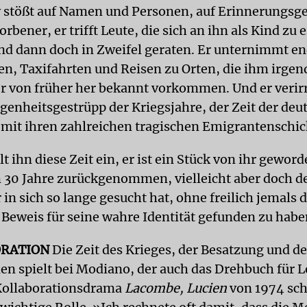
y stößt auf Namen und Personen, auf Erinnerungs
orbener, er trifft Leute, die sich an ihn als Kind zu 
d dann doch in Zweifel geraten. Er unternimmt en
, Taxifahrten und Reisen zu Orten, die ihm irgen
er von früher her bekannt vorkommen. Und er verirr
enheitsgestrüpp der Kriegsjahre, der Zeit der deu
mit ihren zahlreichen tragischen Emigrantenschic
 ihn diese Zeit ein, er ist ein Stück von ihr geword
 30 Jahre zurückgenommen, vielleicht aber doch de
in sich so lange gesucht hat, ohne freilich jemals 
 Beweis für seine wahre Identität gefunden zu habe
RATION
Die Zeit des Krieges, der Besatzung und de
en spielt bei Modiano, der auch das Drehbuch für L
Kollaborationsdrama
Lacombe, Lucien
von 1974 sch