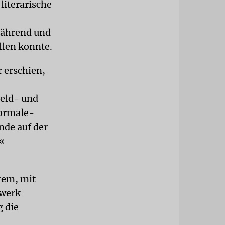
 literarische
während und
llen konnte.
r erschien,
Feld- und
normale-
nde auf der
«
rem, mit
lwerk
g die