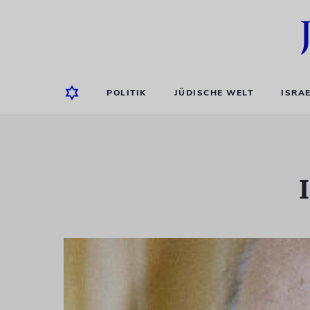
POLITIK
JÜDISCHE WELT
ISRA