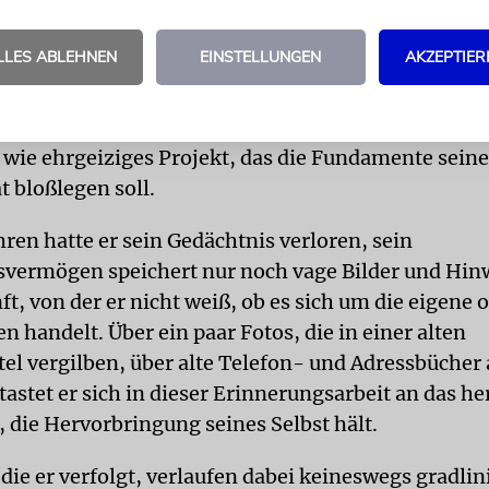
TSSUCHE
In seinem frühen Roman
Die Gasse der
schöpft Modiano aus dieser eigenen Biografie. Guy 
LLES ABLEHNEN
EINSTELLUNGEN
AKZEPTIER
 arbeitet als Assistent in einer Pariser Detektei. Al
tte, eines Tages beschließt, seinen Job aufzugeben
Azur zur Ruhe zu setzen, konzentriert sich Guy auf 
 wie ehrgeiziges Projekt, das die Fundamente seine
t bloßlegen soll.
ren hatte er sein Gedächtnis verloren, sein
vermögen speichert nur noch vage Bilder und Hinw
t, von der er nicht weiß, ob es sich um die eigene o
n handelt. Über ein paar Fotos, die in einer alten
el vergilben, über alte Telefon- und Adressbücher 
tastet er sich in dieser Erinnerungsarbeit an das he
, die Hervorbringung seines Selbst hält.
die er verfolgt, verlaufen dabei keineswegs gradlin