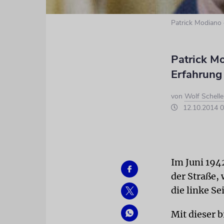
Patrick Modiano 
Patrick M
Erfahrung 
von
Wolf Schelle
12.10.2014 0
Im Juni 1942
der Straße, 
die linke Se
Mit dieser 