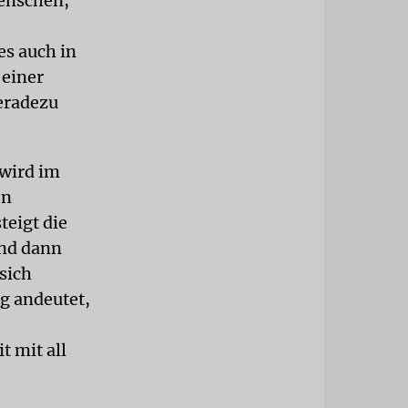
Menschen,
es auch in
 einer
geradezu
 wird im
en
teigt die
und dann
sich
g andeutet,
t mit all