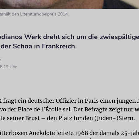
erhält den Literaturnobelpreis 2014.
odianos Werk dreht sich um die zwiespältig
der Schoa in Frankreich
r
8:19 Uhr
 fragt ein deutscher Offizier in Paris einen jungen
wo der Place de l’Étoile sei. Der Befragte zeigt nur 
ite seiner Brust – den Platz für den (Juden-)Stern.
bitterbösen Anekdote leitete 1968 der damals 25-jäh