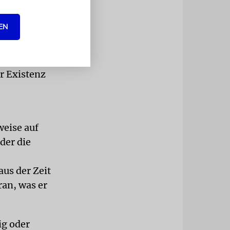
 dunklen
Roland, ein
EN
s sein Chef,
 und sich an
ein ebenso
r Existenz
eise auf
der die
aus der Zeit
ran, was er
ig oder