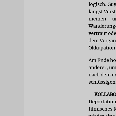
logisch. Gu
längst Verst
meinen – un
Wanderungen
vertraut od
dem Vergang
Okkupation 
Am Ende holt
anderer, um
nach dem er 
schlüssigen
KOLLABO
Deportation
filmisches 