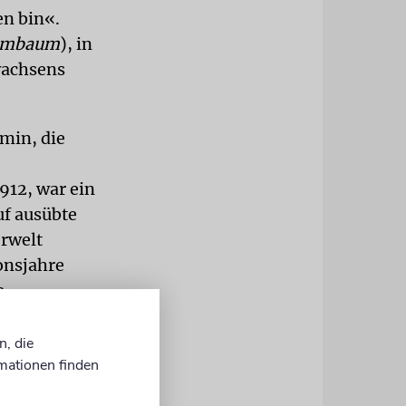
en bin«.
mmbaum
), in
wachsens
min, die
912, war ein
uf ausübte
rwelt
onsjahre
e-
 aber
elte von
n, die
mationen finden