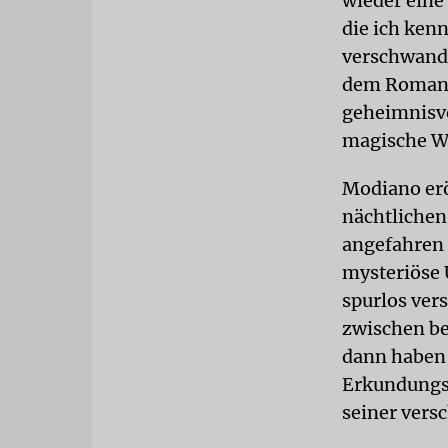
wieder eine
die ich ken
verschwande
dem Roman U
geheimnisvo
magische We
Modiano erö
nächtlichen
angefahren 
mysteriöse 
spurlos ver
zwischen be
dann haben 
Erkundungsre
seiner vers