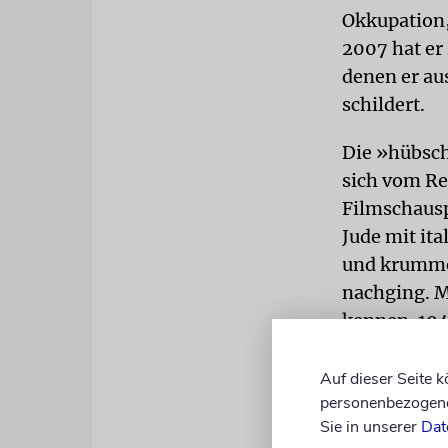
Okkupation,
2007 hat er
denen er au
schildert.
Die »hübsch
sich vom Re
Filmschausp
Jude mit it
und krummen
nachging. M
kennen. 194
Billancourt 
kümmerten s
Auf dieser Seite 
personenbezogene 
einem Inter
Sie in unserer
Dat