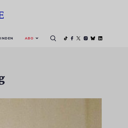
ABO
INDEN
g