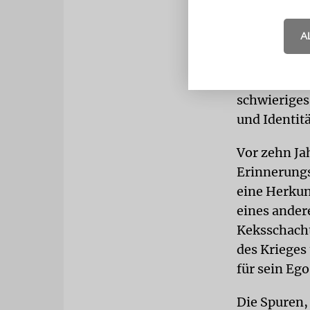
IDENTITÄ
Läden
1979 
A
junger Mann,
Monsieur Hu
der Cote d’
schwieriges
und Identitä
Vor zehn Jah
Erinnerungs
eine Herkunf
eines andere
Keksschacht
des Krieges 
für sein Ego
Die Spuren, 