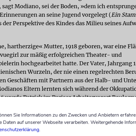
 sagt Modiano, sei der Boden, »dem ich entsprung
 Erinnerungen an seine Jugend vorgelegt (
Ein Sta
s der Perspektive des Kindes das Milieu seines Auf
e, hartherzige« Mutter, 1918 geboren, war eine Flä
vuegirl zur mäßig erfolgreichen Theater- und
ielerin hochgearbeitet hatte. Der Vater, Jahrgang 1
alienischen Wurzeln, der nie einen regelrechten Ber
 Geschäften mit Partnern aus der Halb- und Unte
odianos Eltern lernten sich während der Okkupati
5 wurde Patrick im Pariser Arbeitervorort Boulogn
geboren. Die Eltern trennten sich, liierten sich neu,
ich so gut wie kaum um den Sohn. Das Kind wechs
können Sie Informationen zu den Zwecken und Anbietern erfahre
Daten auf unserer Webseite verarbeiten. Weitergehende Infor
nat zum nächsten.
enschutzerklärung
.