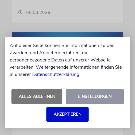
06.08.2026
Auf dieser Seite können Sie Informationen zu den
Zwecken und Anbietern erfahren, die
personenbezogene Daten auf unserer Webseite
verarbeiten. Weitergehende Informationen finden Sie
in unserer
Datenschutzerklärung
.
KULTURKOLUMNE
ALLES ABLEHNEN
EINSTELLUNGEN
Es gibt keine blöden Fragen
AKZEPTIEREN
Die schmerzhafte Erinnerung an eine
Gerechte