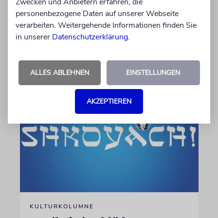
Zwecken und Anbietern erfahren, die
neue 007 wird. Wenn es nach Produzentin
personenbezogene Daten auf unserer Webseite
Amy Pascal geht, fällt die Entscheidung bald.
verarbeiten. Weitergehende Informationen finden Sie
Stehen die Chancen für Aaron Taylor-Johnson
in unserer
Datenschutzerklärung
.
weiterhin gut?
06.08.2026
ALLES ABLEHNEN
EINSTELLUNGEN
AKZEPTIEREN
KULTURKOLUMNE