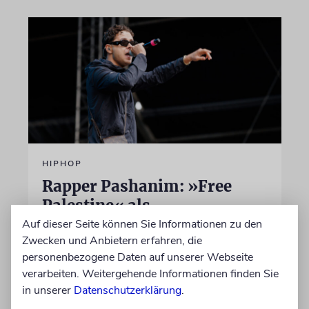
HIPHOP
Rapper Pashanim: »Free
Palestine« als
Verkaufsschlager
Auf dieser Seite können Sie Informationen zu den
Zwecken und Anbietern erfahren, die
Auf seinem neuen Album »Lounge Musik«
personenbezogene Daten auf unserer Webseite
rappt der Berliner Musiker Pashanim
verarbeiten. Weitergehende Informationen finden Sie
wiederholt über den Israel-Palästina-Konflikt –
in unserer
Datenschutzerklärung
.
Kokettieren mit dem palästinensischen