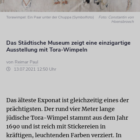
Torawimpel: Ein Paar unter der Chuppa (Symbolfoto)
Foto: Constantin von
Hoensbroech
Das Städtische Museum zeigt eine einzigartige
Ausstellung mit Tora-Wimpeln
von
Reimar Paul
13.07.2021 12:50 Uhr
Das älteste Exponat ist gleichzeitig eines der
prächtigsten. Der rund vier Meter lange
jüdische Tora-Wimpel stammt aus dem Jahr
1690 und ist reich mit Stickereien in
kräftigen, leuchtenden Farben verziert. In