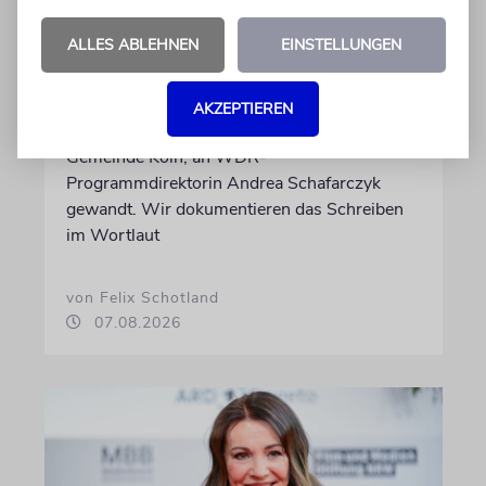
Wie Georg Restle die
Glaubwürdigkeit des ÖRR
ALLES ABLEHNEN
EINSTELLUNGEN
untergräbt
Nach dem X-Post des Journalisten hat sich
AKZEPTIEREN
Felix Schotland, Vorstand der Synagogen-
Gemeinde Köln, an WDR-
Programmdirektorin Andrea Schafarczyk
gewandt. Wir dokumentieren das Schreiben
im Wortlaut
von Felix Schotland
07.08.2026