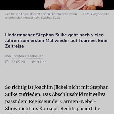
»Ich bin ein Löwe, der erst seinen Hintern hebt, wenn
Foto: Gregor Zielke
er ordentlich Hunger hat«: Stephan Sulke
Liedermacher Stephan Sulke geht nach vielen
Jahren zum ersten Mal wieder auf Tournee. Eine
Zeitreise
von
Torsten Haselbauer
23.05.2011 18:19 Uhr
So richtig ist Joachim Jäckel nicht mit Stephan
Sulke zufrieden. Das Abschlussbild mit Milva
passt dem Regisseur der Carmen-Nebel-
Show nicht ins Konzept. Rechts posiert die