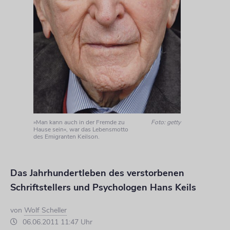
»Man kann auch in der Fremde zu
Foto: getty
Hause sein«, war das Lebensmotto
des Emigranten Keilson.
Das Jahrhundertleben des verstorbenen
Schriftstellers und Psychologen Hans Keils
von
Wolf Scheller
06.06.2011 11:47 Uhr