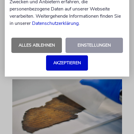
Zwecken und Anbietern erfahren, die
personenbezogene Daten auf unserer Webseite
verarbeiten. Weitergehende Informationen finden Sie
ZAHL DER WOCHE
in unserer
Datenschutzerklärung
.
4 Etagen
Fun Facts und Wissenswertes
ALLES ABLEHNEN
EINSTELLUNGEN
05.08.2026
AKZEPTIEREN