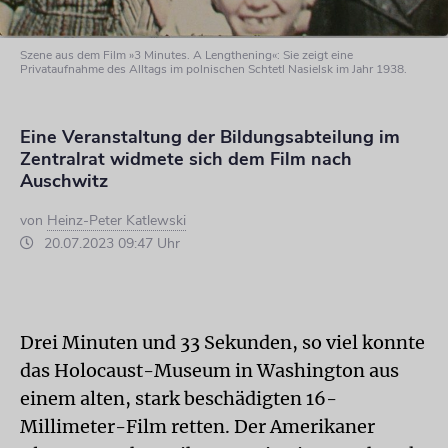
Szene aus dem Film »3 Minutes. A Lengthening«: Sie zeigt eine
Privataufnahme des Alltags im polnischen Schtetl Nasielsk im Jahr 1938.
Eine Veranstaltung der Bildungsabteilung im
Zentralrat widmete sich dem Film nach
Auschwitz
von
Heinz-Peter Katlewski
20.07.2023 09:47 Uhr
Drei Minuten und 33 Sekunden, so viel konnte
das Holocaust-Museum in Washington aus
einem alten, stark beschädigten 16-
Millimeter-Film retten. Der Amerikaner