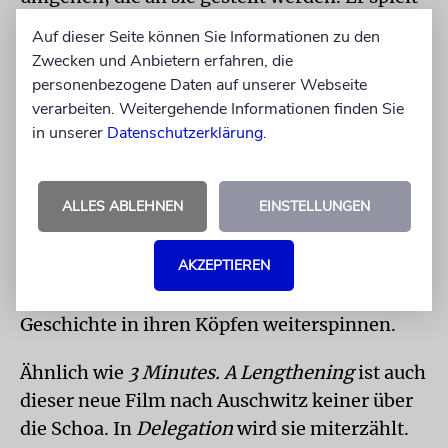
mit Tändeleien zwischen den Schülerinnen
Auf dieser Seite können Sie Informationen zu den
und Schülern.
Zwecken und Anbietern erfahren, die
personenbezogene Daten auf unserer Webseite
Und er demonstriert ihre Ausbrüche aus dem
verarbeiten. Weitergehende Informationen finden Sie
Schema, ihre Versuche, mitzuspielen, aber
in unserer
Datenschutzerklärung
.
den pädagogischen Überfrachtungen
auszuweichen. Grenzüberschreitungen
ALLES ABLEHNEN
EINSTELLUNGEN
ebenso wie Versuche der Hauptpersonen mit
eigenen Erfahrungen an den allzu bekannten
AKZEPTIEREN
fremden Orten prägen den Film. Vieles wird
nur anerzählt, die Zuschauer müssen die
Geschichte in ihren Köpfen weiterspinnen.
Ähnlich wie
3 Minutes. A Lengthening
ist auch
dieser neue Film nach Auschwitz keiner über
die Schoa. In
Delegation
wird sie miterzählt.