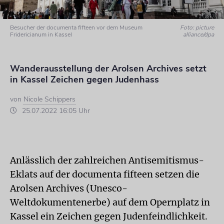
Besucher der documenta fifteen vor dem Museum
Foto: picture
Fridericianum in Kassel
alliance/dpa
Wanderausstellung der Arolsen Archives setzt
in Kassel Zeichen gegen Judenhass
von
Nicole Schippers
25.07.2022 16:05 Uhr
Anlässlich der zahlreichen Antisemitismus-
Eklats auf der documenta fifteen setzen die
Arolsen Archives (Unesco-
Weltdokumentenerbe) auf dem Opernplatz in
Kassel ein Zeichen gegen Judenfeindlichkeit.