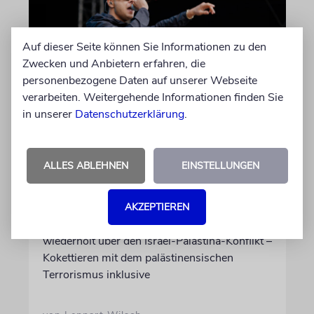
Auf dieser Seite können Sie Informationen zu den
Zwecken und Anbietern erfahren, die
personenbezogene Daten auf unserer Webseite
verarbeiten. Weitergehende Informationen finden Sie
in unserer
Datenschutzerklärung
.
HIPHOP
Rapper Pashanim: »Free
Palestine« als
ALLES ABLEHNEN
EINSTELLUNGEN
Verkaufsschlager
Auf seinem neuen Album »Lounge Musik«
AKZEPTIEREN
rappt der Berliner Musiker Pashanim
wiederholt über den Israel-Palästina-Konflikt –
Kokettieren mit dem palästinensischen
Terrorismus inklusive