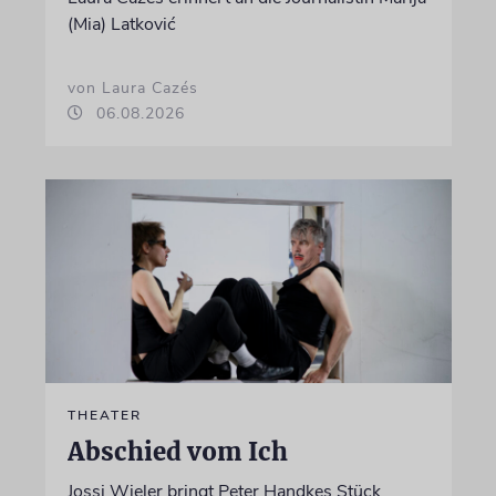
(Mia) Latković
von Laura Cazés
06.08.2026
THEATER
Abschied vom Ich
Jossi Wieler bringt Peter Handkes Stück