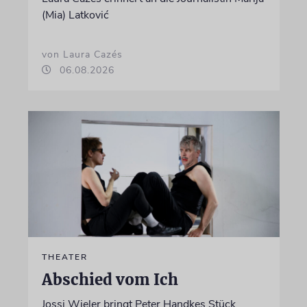
(Mia) Latković
von Laura Cazés
06.08.2026
THEATER
Abschied vom Ich
Jossi Wieler bringt Peter Handkes Stück