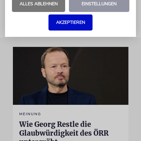
noch nie gehabt.»
ALLES ABLEHNEN
EINSTELLUNGEN
AKZEPTIEREN
MEINUNG
Wie Georg Restle die
Glaubwürdigkeit des ÖRR