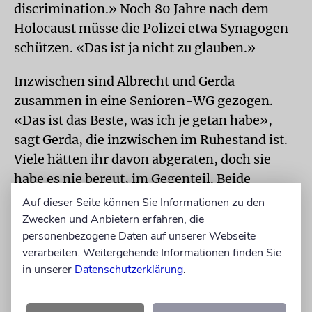
discrimination.» Noch 80 Jahre nach dem
Holocaust müsse die Polizei etwa Synagogen
schützen. «Das ist ja nicht zu glauben.»
Inzwischen sind Albrecht und Gerda
zusammen in eine Senioren-WG gezogen.
«Das ist das Beste, was ich je getan habe»,
sagt Gerda, die inzwischen im Ruhestand ist.
Viele hätten ihr davon abgeraten, doch sie
habe es nie bereut, im Gegenteil. Beide
unternehmen Reisen, waren in New York und
Auf dieser Seite können Sie Informationen zu den
2022
sogar mit Schülern
auf Klassenfahrt in
Zwecken und Anbietern erfahren, die
personenbezogene Daten auf unserer Webseite
Israel. Demnächst wollen beide Lesungen
verarbeiten. Weitergehende Informationen finden Sie
machen. Es fühle sich toll an, nun zu Gerda
in unserer
Datenschutzerklärung
.
und ihrer Familie zu gehören, sagt der 98-
Jährige. «So gut habe ich es in meinem Leben