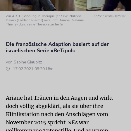
Zur ARTE-Sendung In Therapie (11/35): Philippe
Foto: Carole Bethuel
Dayan (Frédéric Pierrot) versucht, Ariane (Mélanie
Thierry) durch eine Therapie zu helfen.
Die französische Adaption basiert auf der
israelischen Serie »BeTipul«
von
Sabine Glaubitz
17.02.2021 09:20 Uhr
Ariane hat Tränen in den Augen und wirkt
doch völlig abgeklärt, als sie über ihre
Klinikstation nach den Anschlägen vom
November 2015 spricht. »Es war
vollkommene Totenstille. Und es waren