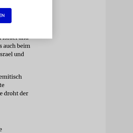
chen. Ich
«, so
EN
 Israel und
ls auch beim
Israel und
semitisch
te
e droht der
e