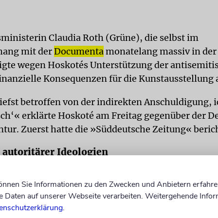
sministerin Claudia Roth (Grüne), die selbst im
ang mit der
Documenta
monatelang massiv in der 
igte wegen Hoskotés Unterstützung der antisemit
nanzielle Konsequenzen für die Kunstausstellung 
iefst betroffen von der indirekten Anschuldigung, i
sch‘« erklärte Hoskoté am Freitag gegenüber der D
tur. Zuerst hatte die »Süddeutsche Zeitung« berich
autoritärer Ideologien
erzeichnung der Erklärung habe er sich »insbeson
können Sie Informationen zu den Zwecken und Anbietern erfahre
va-Extremismus, der erklärtermaßen von Nazismu
Daten auf unserer Webseite verarbeiten. Weitergehende Infor
nspiriert ist«, gestellt. Er habe sein Leben der Ab
enschutzerklärung
.
 Ideologien gewidmet. »Unterdessen habe ich mich 