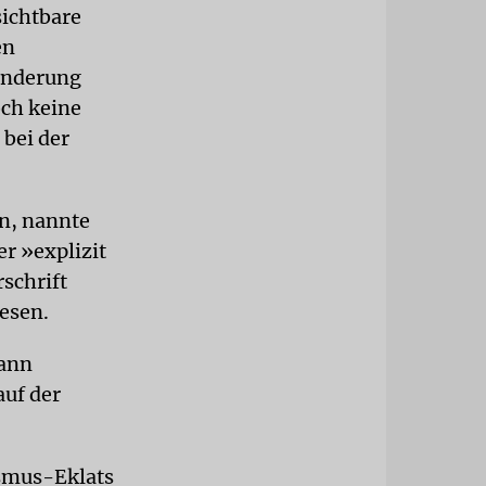
ichtbare
en
inderung
och keine
 bei der
n, nannte
r »explizit
schrift
esen.
mann
auf der
ismus-Eklats