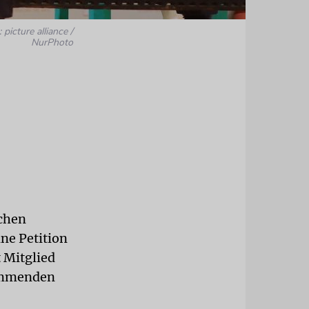
 picture alliance /
NurPhoto
schen
ine Petition
 Mitglied
kommenden