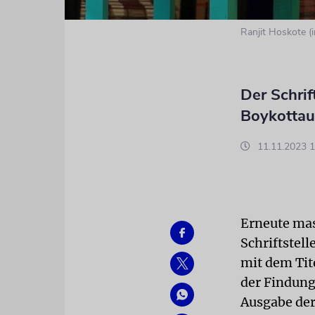
Ranjit Hoskote 
Der Schrif
Boykottauf
11.11.2023 1
Erneute mas
Schriftstell
mit dem Tit
der Findung
Ausgabe der