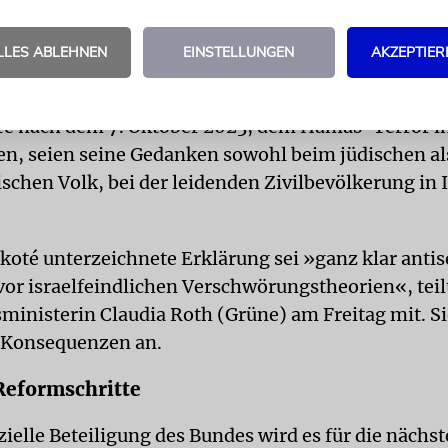
h gegen jeden kulturellen Boykott Israels ausgespro
iele der BDS-Bewegung ab und unterstütze sie nicht
LLES ABLEHNEN
EINSTELLUNGEN
AKZEPTIER
e nach dem 7. Oktober 2023, dem Hamas-Terror in
en, seien seine Gedanken sowohl beim jüdischen a
schen Volk, bei der leidenden Zivilbevölkerung in 
koté unterzeichnete Erklärung sei »ganz klar anti
 vor israelfeindlichen Verschwörungstheorien«, teil
sministerin Claudia Roth (Grüne) am Freitag mit. Si
Konsequenzen an.
Reformschritte
ielle Beteiligung des Bundes wird es für die nächst