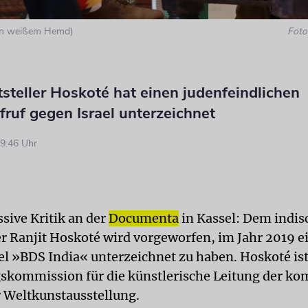
(in weißem Hemd)
Foto:
tsteller Hoskoté hat einen judenfeindlichen
ruf gegen Israel unterzeichnet
9:46 Uhr
sive Kritik an der
Documenta
in Kassel: Dem indi
er Ranjit Hoskoté wird vorgeworfen, im Jahr 2019 e
el »BDS India« unterzeichnet zu haben. Hoskoté ist
skommission für die künstlerische Leitung der 
 Weltkunstausstellung.