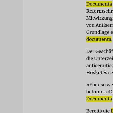
Documenta
Reformschri
Mitwirkungs
von Antisem
Grundlage e
documenta
.
Der Geschäf
die Unterze
antisemitis
Hoskotés se
»Ebenso wen
betonte: »D
Documenta
Bereits die