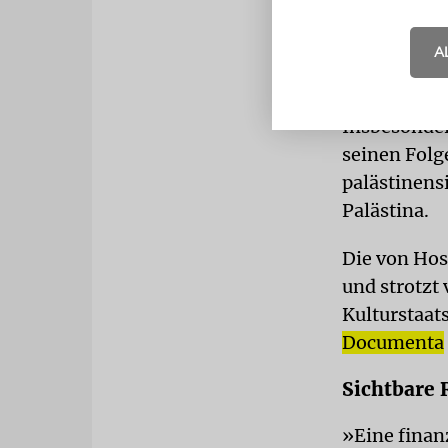
und deutlic
lehne die Z
A
Hoskoté.
Insbesonder
seinen Folg
palästinensi
Palästina.
Die von Hos
und strotzt
Kulturstaat
Documenta
Sichtbare 
»Eine finanz