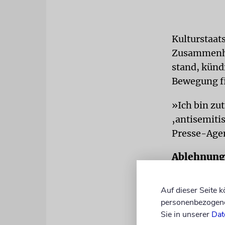
Kulturstaat
Zusammenh
stand, künd
Bewegung fi
»Ich bin zut
‚antisemiti
Presse-Agen
Ablehnung 
Mit der Unt
Auf dieser Seite 
den Hindut
personenbezogene 
Faschismus i
Sie in unserer
Dat
autoritärer