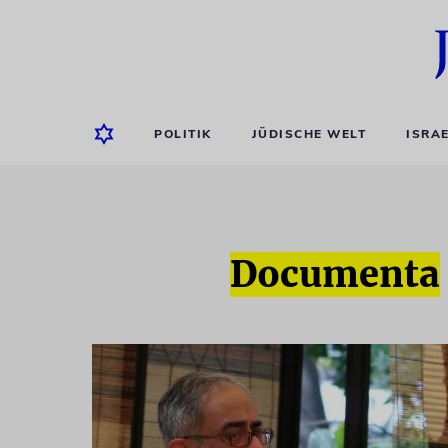
POLITIK
JÜDISCHE WELT
ISRA
Documenta