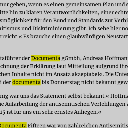
nur geben, wenn es einen gemeinsamen Plan und s
tte hin zu klaren Verantwortlichkeiten, einer echt
möglichkeit für den Bund und Standards zur Verh
itismus und Diskriminierung gibt. Ich sehe hier n
rreicht.« Es brauche einen glaubwürdigen Neustart
tsführer der
Documenta
gGmbh, Andreas Hoffman
ichnung der Erklärung laut Mitteilung aufgrund ihre
chen Inhalte nicht im Ansatz akzeptabel«. Die Unter
i der
documenta
bis Donnerstag nicht bekannt gew
ig war uns das Statement selbst bekannt.« Hoff
ie Aufarbeitung der antisemitischen Verfehlungen 
15 ist für uns ein sehr ernstes Anliegen.«
Documenta
Fifteen war von zahlreichen Antisemit