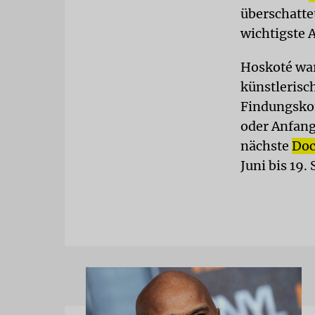
überschatte
wichtigste 
Hoskoté war
künstleris
Findungskom
oder Anfang 
nächste
Do
Juni bis 19.