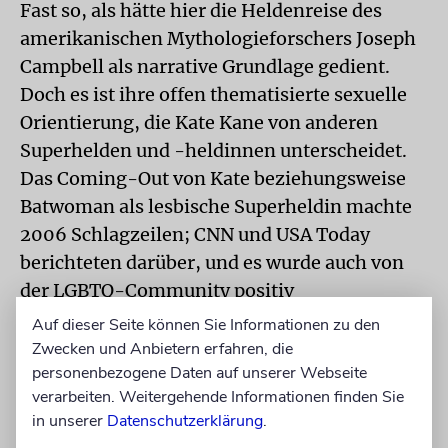
Fast so, als hätte hier die Heldenreise des
amerikanischen Mythologieforschers Joseph
Campbell als narrative Grundlage gedient.
Doch es ist ihre offen thematisierte sexuelle
Orientierung, die Kate Kane von anderen
Superhelden und -heldinnen unterscheidet.
Das Coming-Out von Kate beziehungsweise
Batwoman als lesbische Superheldin machte
2006 Schlagzeilen; CNN und USA Today
berichteten darüber, und es wurde auch von
der LGBTQ-Community positiv
aufgenommen.
Auf dieser Seite können Sie Informationen zu den
Zwecken und Anbietern erfahren, die
Zusammenfassend lässt sich festhalten, dass
personenbezogene Daten auf unserer Webseite
Kate Kane eine junge Frau auf der Suche nach
verarbeiten. Weitergehende Informationen finden Sie
in unserer
Datenschutzerklärung
.
Struktur und Sinn in ihrem Leben ist; was ihr