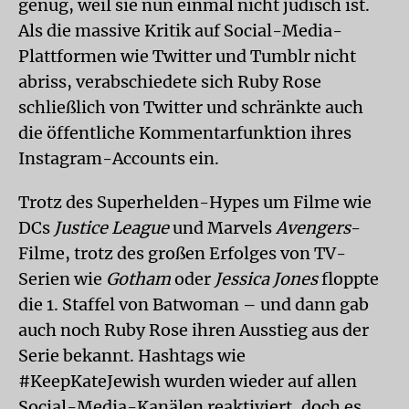
genug, weil sie nun einmal nicht jüdisch ist.
Als die massive Kritik auf Social-Media-
Plattformen wie Twitter und Tumblr nicht
abriss, verabschiedete sich Ruby Rose
schließlich von Twitter und schränkte auch
die öffentliche Kommentarfunktion ihres
Instagram-Accounts ein.
Trotz des Superhelden-Hypes um Filme wie
DCs
Justice League
und Marvels
Avengers
-
Filme, trotz des großen Erfolges von TV-
Serien wie
Gotham
oder
Jessica Jones
floppte
die 1. Staffel von Batwoman – und dann gab
auch noch Ruby Rose ihren Ausstieg aus der
Serie bekannt. Hashtags wie
#KeepKateJewish wurden wieder auf allen
Social-Media-Kanälen reaktiviert, doch es