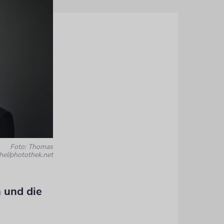
Foto: Thomas
hel/photothek.net
 und die