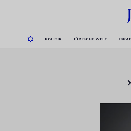
POLITIK
JÜDISCHE WELT
ISRA