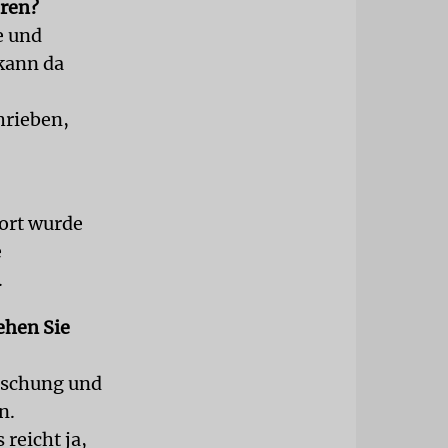
hren?
e und
kann da
hrieben,
ort wurde
e
.
ehen Sie
orschung und
n.
 reicht ja,