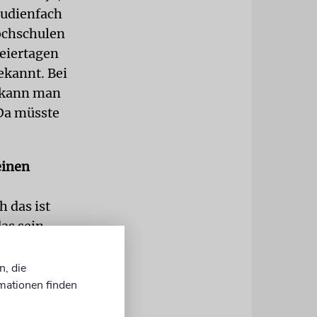
tudienfach
Hochschulen
Feiertagen
ekannt. Bei
d kann man
 Da müsste
einen
 das ist
as sein
 vorstellen,
n, an dem
n, die
mationen finden
oßen
iten gar