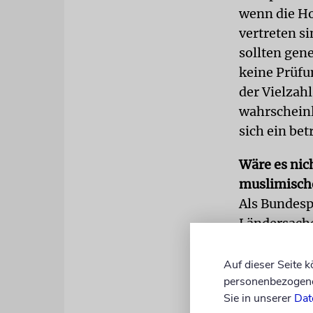
wenn die Ho
vertreten si
sollten gen
keine Prüfu
der Vielzah
wahrscheinl
sich ein bet
Wäre es nic
muslimisch
Als Bundesp
Ländersache
könnten; da
dass wir ei
Auf dieser Seite 
personenbezogene 
wir auf die
Sie in unserer
Dat
Religionen 