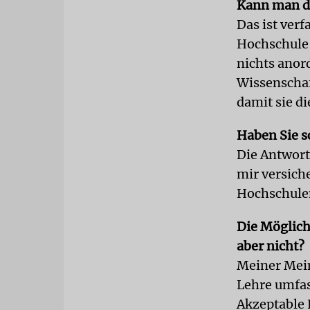
Kann man de
Das ist ver
Hochschule 
nichts anor
Wissenschaf
damit sie d
Haben Sie 
Die Antwort
mir versich
Hochschulen
Die Möglich
aber nicht?
Meiner Mein
Lehre umfas
Akzeptable L