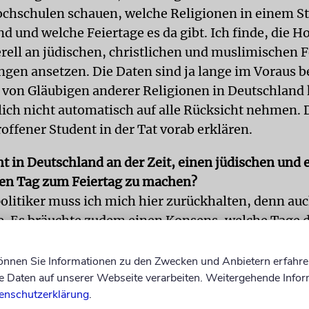
chschulen schauen, welche Religionen in einem S
nd und welche Feiertage es da gibt. Ich finde, die 
erell an jüdischen, christlichen und muslimischen 
ngen ansetzen. Die Daten sind ja lange im Voraus b
l von Gläubigen anderer Religionen in Deutschlan
ich nicht automatisch auf alle Rücksicht nehmen.
roffener Student in der Tat vorab erklären.
ht in Deutschland an der Zeit, einen jüdischen und 
en Tag zum Feiertag zu machen?
olitiker muss ich mich hier zurückhalten, denn auch
. Es bräuchte zudem einen Konsens, welche Tage d
s wäre schwierig zu entscheiden. Ich kann mir aber
nen »Abraham-Tag« haben, an einem festen Termi
können Sie Informationen zu den Zwecken und Anbietern erfahre
Daten auf unserer Webseite verarbeiten. Weitergehende Infor
 gemeinsamen Wurzeln und Grundsätze der drei gr
enschutzerklärung
.
schauen. Vielen Menschen sind diese Gemeinsamke