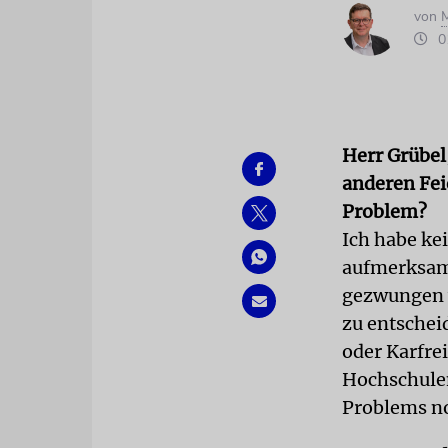
von
M
01
Herr Grübel
anderen Fei
Problem?
Ich habe ke
aufmerksam 
gezwungen w
zu entschei
oder Karfre
Hochschulen
Problems no