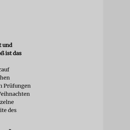
t und
ß ist das
rauf
chen
en Prüfungen
 Weihnachten
nzelne
ite des