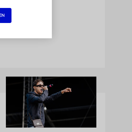
EN
el