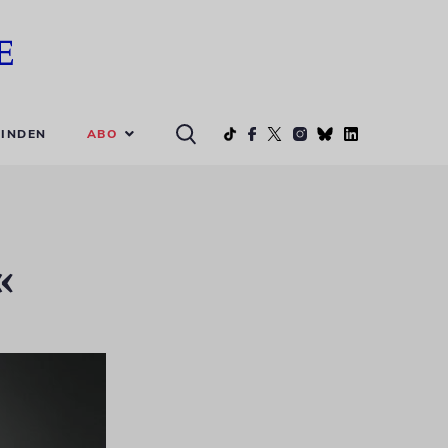
ABO
INDEN
«