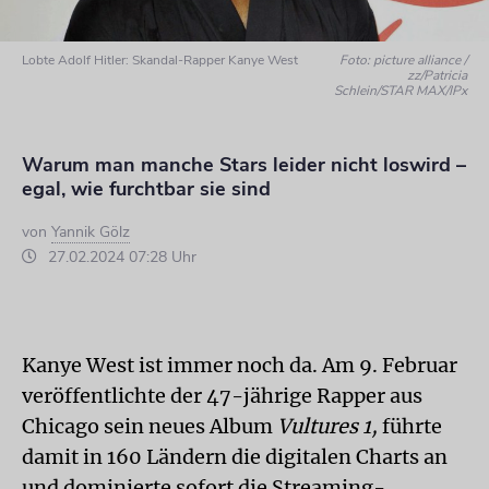
Lobte Adolf Hitler: Skandal-Rapper Kanye West
Foto: picture alliance /
zz/Patricia
Schlein/STAR MAX/IPx
Warum man manche Stars leider nicht loswird –
egal, wie furchtbar sie sind
von
Yannik Gölz
27.02.2024 07:28 Uhr
Kanye West ist immer noch da. Am 9. Februar
veröffentlichte der 47-jährige Rapper aus
Chicago sein neues Album
Vultures 1,
führte
damit in 160 Ländern die digitalen Charts an
und dominierte sofort die Strea­ming-