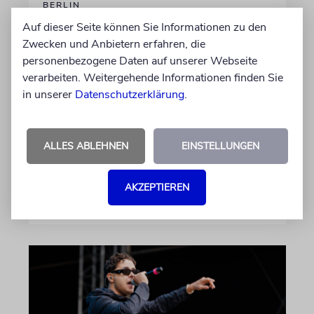
BERLIN
Einsatz gegen Judenhass:
Auf dieser Seite können Sie Informationen zu den
Zwecken und Anbietern erfahren, die
Iris Berben erhält Deutschen
personenbezogene Daten auf unserer Webseite
Kulturpolitikpreis
verarbeiten. Weitergehende Informationen finden Sie
Die Schauspielerin steht nicht nur vor der
in unserer
Datenschutzerklärung
.
Kamera, sondern engagiert sich auch
ehrenamtlich. Der Deutsche Kulturrat würdigt
diese Leistung mit einem Preis. Igor Levit ist
ALLES ABLEHNEN
EINSTELLUNGEN
Laudator
AKZEPTIEREN
07.08.2026