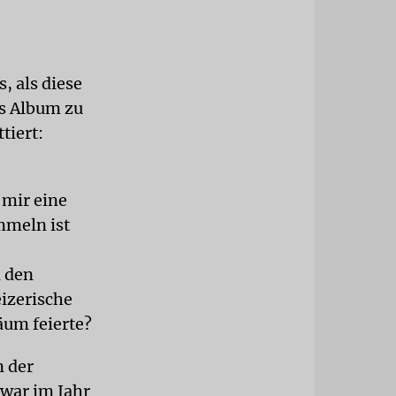
, als diese
ns Album zu
tiert:
 mir eine
mmeln ist
n den
eizerische
äum feierte?
n der
 war im Jahr