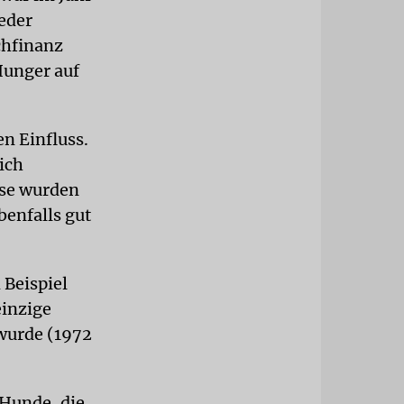
eder
chfinanz
Hunger auf
n Einfluss.
ich
sse wurden
benfalls gut
 Beispiel
einzige
 wurde (1972
 Hunde, die