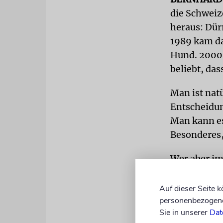
die Schweiz
heraus: Dür
1989 kam da
Hund. 2000 
beliebt, das
Man ist nat
Entscheidung
Man kann es
Besonderes, 
Wer aber im
Briefmarken
nicht. Ich h
Auf dieser Seite 
personenbezogene 
Sie in unserer
Dat