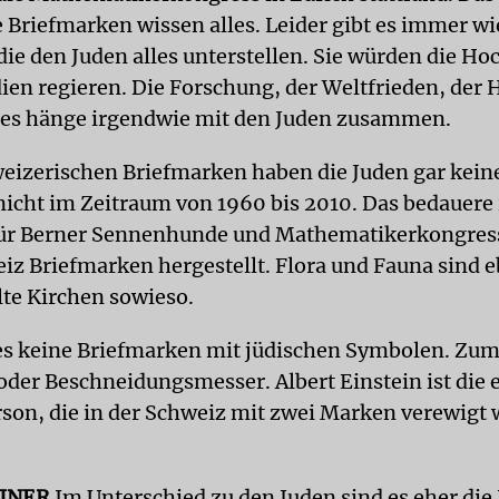
 Briefmarken wissen alles. Leider gibt es immer wi
ie den Juden alles unterstellen. Sie würden die Ho
ien regieren. Die Forschung, der Weltfrieden, der 
lles hänge irgendwie mit den Juden zusammen.
weizerischen Briefmarken haben die Juden gar keine
icht im Zeitraum von 1960 bis 2010. Das bedauere 
 Für Berner Sennenhunde und Mathematikerkongre
eiz Briefmarken hergestellt. Flora und Fauna sind e
lte Kirchen sowieso.
 es keine Briefmarken mit jüdischen Symbolen. Zum
der Beschneidungsmesser. Albert Einstein ist die 
rson, die in der Schweiz mit zwei Marken verewigt
INER
Im Unterschied zu den Juden sind es eher die