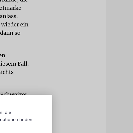
iefmarke
anlass.
 wieder ein
 dann so
hen
diesem Fall.
ichts
t Schweizer
 braucht es
n, die
mationen finden