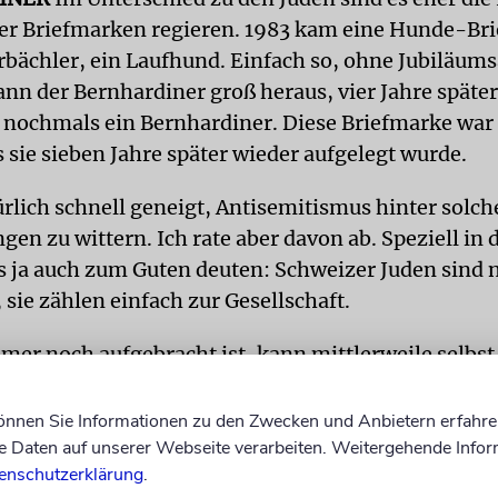
er Briefmarken regieren. 1983 kam eine Hunde-Br
rbächler, ein Laufhund. Einfach so, ohne Jubiläums
nn der Bernhardiner groß heraus, vier Jahre später
nochmals ein Bernhardiner. Diese Briefmarke war
s sie sieben Jahre später wieder aufgelegt wurde.
ürlich schnell geneigt, Antisemitismus hinter solc
en zu wittern. Ich rate aber davon ab. Speziell in 
 ja auch zum Guten deuten: Schweizer Juden sind n
sie zählen einfach zur Gesellschaft.
mer noch aufgebracht ist, kann mittlerweile selbs
 herstellen. Ein Drucker und Etikettenpapier, mehr
ätte gern ein Exemplar zugeschickt. Toda raba.
können Sie Informationen zu den Zwecken und Anbietern erfahre
Daten auf unserer Webseite verarbeiten. Weitergehende Infor
enschutzerklärung
.