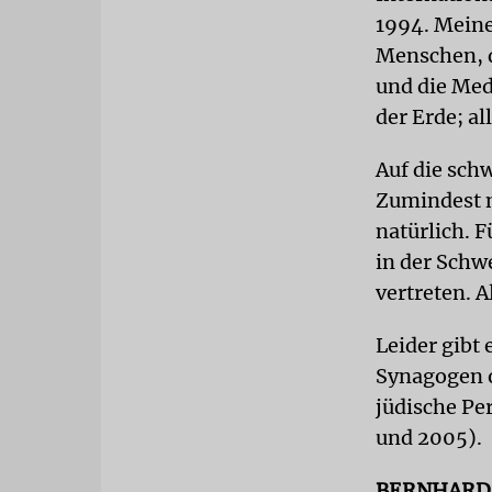
1994. Meine
Menschen, d
und die Med
der Erde; a
Auf die sch
Zumindest n
natürlich.
in der Schw
vertreten. A
Leider gibt
Synagogen o
jüdische Pe
und 2005).
BERNHARD